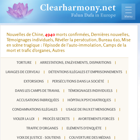
Nouvelles de Chine,
4940
morts confirmées, Dernières nouvelles,
Témoignages individuels, Révéler la persécution, Bureau 610, Mise
en scène tragique : l'épisode de l'auto-immolation, Camps de la
mort et trafic d'organes, Autres
TORTURE
|
ARRESTATIONS, ENLÈVEMENTS, DISPARITIONS
|
LAVAGES DE CERVEAU
|
DÉTENTIONS ILLÉGALES ET EMPRISONNEMENTS
|
EXTORSIONS
|
PERSÉCUTIONS DANS LA SOCIÉTÉ
|
DANS LES CAMPS DE TRAVAIL
|
TÉMOIGNAGES INDIVIDUELS
|
ACCUSATIONS FABRIQUÉES
|
HÔPITAUX PSYCHIATRIQUES
|
CONDAMNATIONS ILLÉGALES
|
USAGE DE FAUX ET MENSONGES
|
VIOLER LA LOI
|
PROCÈS SECRETS
|
AVORTEMENTS FORCÉS
|
TRAFFIC D'ORGANES
|
ELÉMENTS D'ENQUÊTE
|
VOIX DE JUSTICE - SOUTIENS
|
COUVERTURE DES MÉDIAS
|