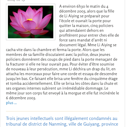
A environ 6h30 le matin du 4
décembre 2003, alors que la fille
de Li Aiying se préparait pour
l’école et ouvrait la porte pour
quitter la maison, cinq policiers
qui attendaient dehors en
profitèrent pour entrer ches elle de
force sans mandat d’arrêt ni
document légal. Mme Li Aiying se
cacha vite dans la chambre et ferma la porte. Alors que les
membres de sa famille discutaient avec la police, deux jeunes
policiers donnèrent des coups de pied dans la porte menaçant de
la fracturer si elle ne leur ouvrait pas. Pour éviter d’être soumise
de nouveau à leur persécution, mme Li déchira un drap du lit, en
attacha les morceaux pour faire une corde et essaya de descendre
jusqu’en bas. Ce faisant elle brisa une fenêtre du cinquième étage
et tomba accidentellement. Elle se brisa les côtes dans la chute et
ses organes internes subirent un irrémédiable dommage. Le
même jour son corps fut envoyé à la morgue et elle fut incinérée le
6 décembre 2003.
plus ...
Trois jeunes intellectuels sont illégalement condamnés au
tribunal de district de Nanming, ville de Guiyang, province