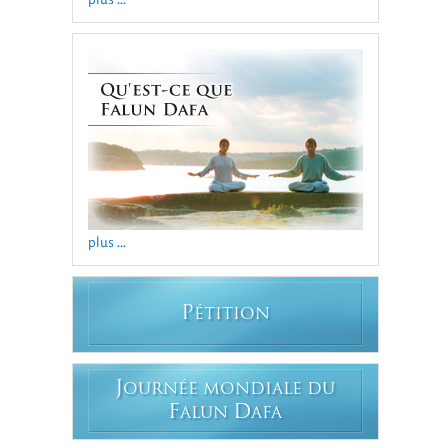
plus ...
P
ÉTITION
J
OURNÉE MONDIALE DU
F
D
ALUN
AFA