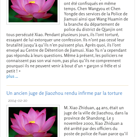
ont été confisqués en même
temps. Chen Wangyou et Chen
Yongde des services de la Police de
Jiamusi ainsi que Wang Huamin de
la branche du département de
police du district de Qianjin ont
tous persécuté Xiao. Pendant plusieurs jours, ils l’ont torturé,
essayant de lui extorquer une confession. Ils n’ont pas cessé leur
brutalité jusqu’à qu’ils n’en puissent plus. Après quoi, ils l’ont
envoyé au Centre de Détention de Jiamusi. Xiao Yu n’a cependant
pas répondu à leurs questions. Même à présent, les policiers ne
connaissent pas son vrai nom, pas plus qu’ils ne comprennent
pourquoi ils ne peuvent venir à bout d’un « garçon si frêle et si
petit ! »
plus ...
Un ancien juge de Jiaozhou rendu infirme par la torture
2004-02-20
M. Xiao Zhiduan, 44 ans, était un
juge de la ville de Jiaozhou, dans la
province de Shandong. Le 3
novembre 2000, Xiao Zhiduan a
été arrêté par des officiers du
poste de police de Fuan parce qu’il