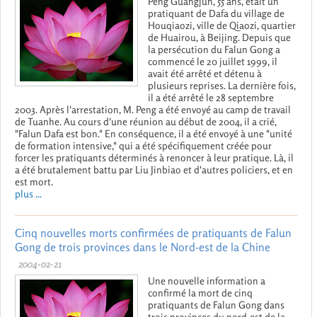
Peng Guangjun, 55 ans, était un
pratiquant de Dafa du village de
Houqiaozi, ville de Qiaozi, quartier
de Huairou, à Beijing. Depuis que
la persécution du Falun Gong a
commencé le 20 juillet 1999, il
avait été arrêté et détenu à
plusieurs reprises. La dernière fois,
il a été arrêté le 28 septembre
2003. Après l'arrestation, M. Peng a été envoyé au camp de travail
de Tuanhe. Au cours d'une réunion au début de 2004, il a crié,
"Falun Dafa est bon." En conséquence, il a été envoyé à une "unité
de formation intensive," qui a été spécifiquement créée pour
forcer les pratiquants déterminés à renoncer à leur pratique. Là, il
a été brutalement battu par Liu Jinbiao et d'autres policiers, et en
est mort.
plus ...
Cinq nouvelles morts confirmées de pratiquants de Falun
Gong de trois provinces dans le Nord-est de la Chine
2004-02-21
Une nouvelle information a
confirmé la mort de cinq
pratiquants de Falun Gong dans
trois provinces du nord-est de la