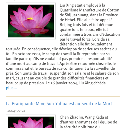
Liu Xing était employé à la
Quatrième Manufacture de Cotton
de Shijuazhuang, dans la Province
de Hebei. Elle alla faire appel à
Beijing trois fois et fut détenue
quatre fois. En 2000, elle fut
condamnée à trois ans d’éducation
par le travail forcé. Lors de sa
détention elle fut brutalement
torturée. En conséquence, elle développa de sérieuses ascites du
foi. En octobre 2001, le camp de travail la fit reprendre par sa
famille parce qu’ils ne voulaient pas prendre la responsabilité
d’une mort au camp de travail. Après être retournée chez elle, le
commissariat et le bureau de rue continuèrent à la surveiller de
près. Son unité de travail suspendit son salaire et le salaire de son
mari, causant au couple de grandes difficultés financières et
beaucoup de pression. Le 26 janvier 2004, Liu Xing décéda.
plus ...
La Pratiquante Mme Sun Yuhua est au Seuil de la Mort
2004-02-21
Chen Zhaolin, Wang Keda et
d'autres anonymes de l'équipe de
la sécurité politique du