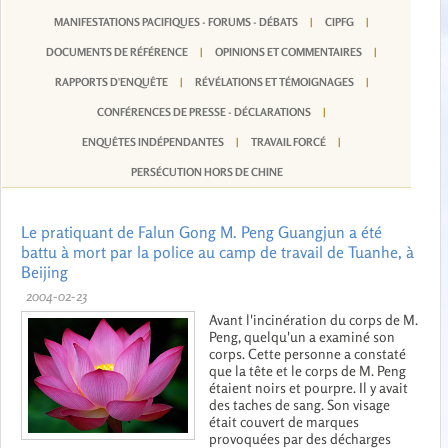
MANIFESTATIONS PACIFIQUES - FORUMS - DÉBATS
|
CIPFG
|
DOCUMENTS DE RÉFÉRENCE
|
OPINIONS ET COMMENTAIRES
|
RAPPORTS D'ENQUÊTE
|
RÉVÉLATIONS ET TÉMOIGNAGES
|
CONFÉRENCES DE PRESSE - DÉCLARATIONS
|
ENQUÊTES INDÉPENDANTES
|
TRAVAIL FORCÉ
|
PERSÉCUTION HORS DE CHINE
Le pratiquant de Falun Gong M. Peng Guangjun a été
battu à mort par la police au camp de travail de Tuanhe, à
Beijing
2004-02-23
Avant l'incinération du corps de M.
Peng, quelqu'un a examiné son
corps. Cette personne a constaté
que la tête et le corps de M. Peng
étaient noirs et pourpre. Il y avait
des taches de sang. Son visage
était couvert de marques
provoquées par des décharges