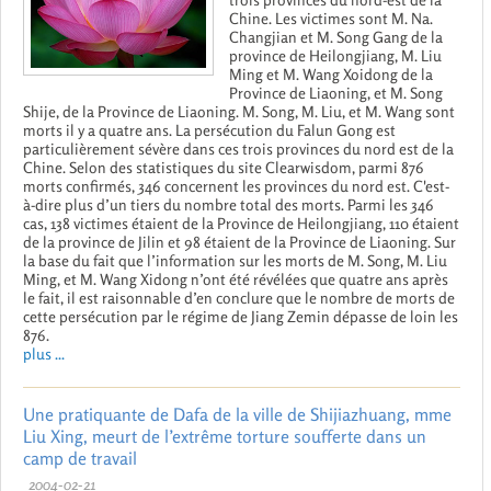
Chine. Les victimes sont M. Na.
Changjian et M. Song Gang de la
province de Heilongjiang, M. Liu
Ming et M. Wang Xoidong de la
Province de Liaoning, et M. Song
Shije, de la Province de Liaoning. M. Song, M. Liu, et M. Wang sont
morts il y a quatre ans. La persécution du Falun Gong est
particulièrement sévère dans ces trois provinces du nord est de la
Chine. Selon des statistiques du site Clearwisdom, parmi 876
morts confirmés, 346 concernent les provinces du nord est. C'est-
à-dire plus d’un tiers du nombre total des morts. Parmi les 346
cas, 138 victimes étaient de la Province de Heilongjiang, 110 étaient
de la province de Jilin et 98 étaient de la Province de Liaoning. Sur
la base du fait que l’information sur les morts de M. Song, M. Liu
Ming, et M. Wang Xidong n’ont été révélées que quatre ans après
le fait, il est raisonnable d’en conclure que le nombre de morts de
cette persécution par le régime de Jiang Zemin dépasse de loin les
876.
plus ...
Une pratiquante de Dafa de la ville de Shijiazhuang, mme
Liu Xing, meurt de l’extrême torture soufferte dans un
camp de travail
2004-02-21