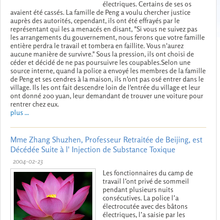
électriques. Certains de ses os
avaient été cassés. La famille de Peng a voulu chercher justice
auprès des autorités, cependant, ils ont été effrayés par le
représentant qui les a menacés en disant, "Si vous ne suivez pas
les arrangements du gouvernement, nous ferons que votre famille
entière perdra le travail et tombera en faillite. Vous n'aurez
aucune manière de survivre." Sous la pression, ils ont choisi de
céder et décidé de ne pas poursuivre les coupables.Selon une
source interne, quand la police a envoyé les membres de la famille
de Peng et ses cendres à la maison, ils n'ont pas osé entrer dans le
village. Ils les ont fait descendre loin de l'entrée du village et leur
ont donné 200 yuan, leur demandant de trouver une voiture pour
rentrer chez eux.
plus ...
Mme Zhang Shuzhen, Professeur Retraitée de Beijing, est
Décédée Suite à l' Injection de Substance Toxique
2004-02-23
Les fonctionnaires du camp de
travail l’ont privé de sommeil
pendant plusieurs nuits
consécutives. La police l’a
électrocutée avec des bâtons
électriques, l’a saisie par les