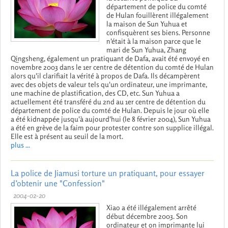
département de police du comté
de Hulan fouillèrent illégalement
la maison de Sun Yuhua et
confisquèrent ses biens. Personne
n'était à la maison parce que le
mari de Sun Yuhua, Zhang
Qingsheng, également un pratiquant de Dafa, avait été envoyé en
novembre 2003 dans le 1er centre de détention du comté de Hulan
alors qu'il clarifiait la vérité à propos de Dafa. Ils décampèrent
avec des objets de valeur tels qu'un ordinateur, une imprimante,
une machine de plastification, des CD, etc. Sun Yuhua a
actuellement été transféré du 2nd au 1er centre de détention du
département de police du comté de Hulan. Depuis le jour où elle
a été kidnappée jusqu'à aujourd'hui (le 8 février 2004), Sun Yuhua
a été en grève de la faim pour protester contre son supplice illégal.
Elle est à présent au seuil de la mort.
plus ...
La police de Jiamusi torture un pratiquant, pour essayer
d’obtenir une "Confession"
2004-02-20
Xiao a été illégalement arrêté
début décembre 2003. Son
ordinateur et on imprimante lui