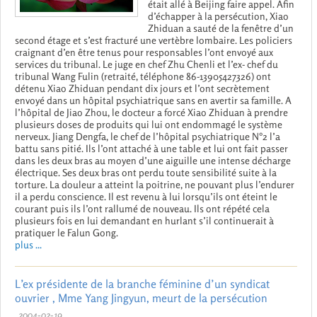
était allé à Beijing faire appel. Afin
d’échapper à la persécution, Xiao
Zhiduan a sauté de la fenêtre d’un
second étage et s’est fracturé une vertèbre lombaire. Les policiers
craignant d’en être tenus pour responsables l’ont envoyé aux
services du tribunal. Le juge en chef Zhu Chenli et l’ex- chef du
tribunal Wang Fulin (retraité, téléphone 86-13905427326) ont
détenu Xiao Zhiduan pendant dix jours et l’ont secrètement
envoyé dans un hôpital psychiatrique sans en avertir sa famille. A
l’hôpital de Jiao Zhou, le docteur a forcé Xiao Zhiduan à prendre
plusieurs doses de produits qui lui ont endommagé le système
nerveux. Jiang Dengfa, le chef de l’hôpital psychiatrique N°2 l’a
battu sans pitié. Ils l’ont attaché à une table et lui ont fait passer
dans les deux bras au moyen d’une aiguille une intense décharge
électrique. Ses deux bras ont perdu toute sensibilité suite à la
torture. La douleur a atteint la poitrine, ne pouvant plus l’endurer
il a perdu conscience. Il est revenu à lui lorsqu’ils ont éteint le
courant puis ils l’ont rallumé de nouveau. Ils ont répété cela
plusieurs fois en lui demandant en hurlant s’il continuerait à
pratiquer le Falun Gong.
plus ...
L’ex présidente de la branche féminine d’un syndicat
ouvrier , Mme Yang Jingyun, meurt de la persécution
2004-02-19