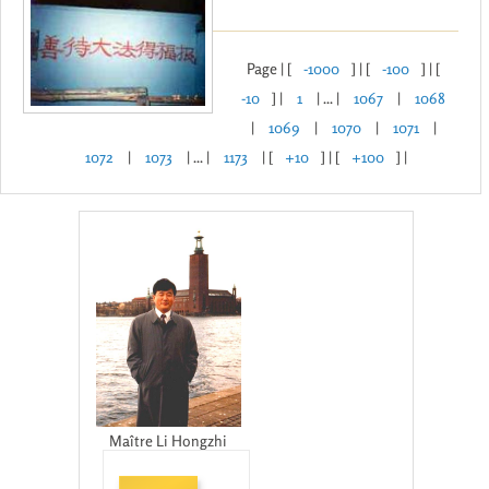
Page | [
-1000
] | [
-100
] | [
-10
] |
1
| ... |
1067
|
1068
|
1069
|
1070
|
1071
|
1072
|
1073
| ... |
1173
| [
+10
] | [
+100
] |
Maître Li Hongzhi