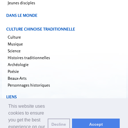
Jeunes disciples
DANS LE MONDE
CULTURE CHINOISE TRADITIONNELLE
Culture
Musique
Science
Histoires traditionnelles
Archéologie
Poésie
Beaux-Arts
Personnages historiques
LIENS
falundafa.org
This website uses
faluninfo.net
cookies to ensure
minghui.org
you get the best
Decline
Accept
pureinsight.org
experience on our