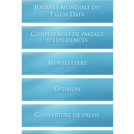
J
OURNÉE MONDIALE DU
F
D
ALUN
AFA
C
ONFÉRENCES DE PARTAGE
D'EXPERIENCES
N
EWSLETTERS
O
PINION
C
OUVERTURE DE PRESSE