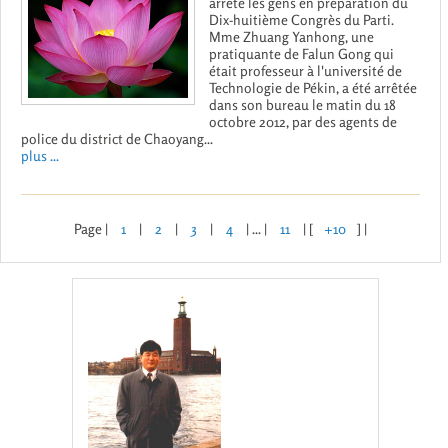
arrête les gens en préparation du
Dix-huitième Congrès du Parti.
Mme Zhuang Yanhong, une
pratiquante de Falun Gong qui
était professeur à l'université de
Technologie de Pékin, a été arrêtée
dans son bureau le matin du 18
octobre 2012, par des agents de
police du district de Chaoyang...
plus ...
Page |
1
|
2
|
3
|
4
| ... |
11
| [
+10
] |