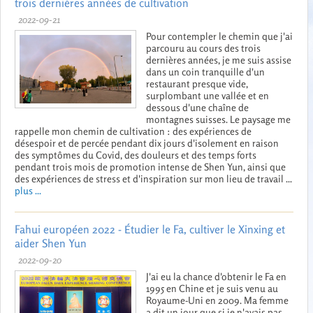
trois dernières années de cultivation
2022-09-21
Pour contempler le chemin que j'ai
parcouru au cours des trois
dernières années, je me suis assise
dans un coin tranquille d'un
restaurant presque vide,
surplombant une vallée et en
dessous d'une chaîne de
montagnes suisses. Le paysage me
rappelle mon chemin de cultivation : des expériences de
désespoir et de percée pendant dix jours d'isolement en raison
des symptômes du Covid, des douleurs et des temps forts
pendant trois mois de promotion intense de Shen Yun, ainsi que
des expériences de stress et d'inspiration sur mon lieu de travail ...
plus ...
Fahui européen 2022 - Étudier le Fa, cultiver le Xinxing et
aider Shen Yun
2022-09-20
J'ai eu la chance d'obtenir le Fa en
1995 en Chine et je suis venu au
Royaume-Uni en 2009. Ma femme
a dit un jour que si je n'avais pas