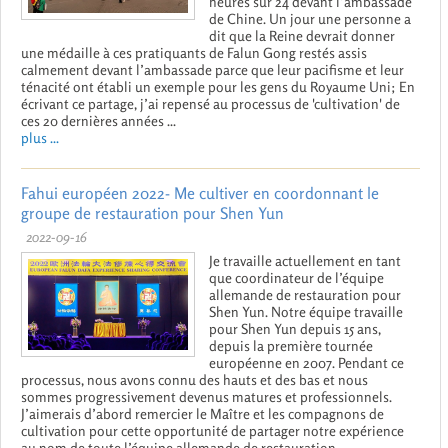
heures sur 24 devant l’ambassade
de Chine. Un jour une personne a
dit que la Reine devrait donner
une médaille à ces pratiquants de Falun Gong restés assis
calmement devant l’ambassade parce que leur pacifisme et leur
ténacité ont établi un exemple pour les gens du Royaume Uni; En
écrivant ce partage, j’ai repensé au processus de 'cultivation' de
ces 20 dernières années ...
plus ...
Fahui européen 2022- Me cultiver en coordonnant le
groupe de restauration pour Shen Yun
2022-09-16
Je travaille actuellement en tant
que coordinateur de l’équipe
allemande de restauration pour
Shen Yun. Notre équipe travaille
pour Shen Yun depuis 15 ans,
depuis la première tournée
européenne en 2007. Pendant ce
processus, nous avons connu des hauts et des bas et nous
sommes progressivement devenus matures et professionnels.
J’aimerais d’abord remercier le Maître et les compagnons de
cultivation pour cette opportunité de partager notre expérience
au nom de toute l’équipe allemande de restauration ...