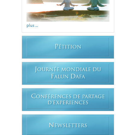
plus ...
P
ÉTITION
J
OURNÉE MONDIALE DU
F
D
ALUN
AFA
C
ONFÉRENCES DE PARTAGE
D'EXPERIENCES
N
EWSLETTERS