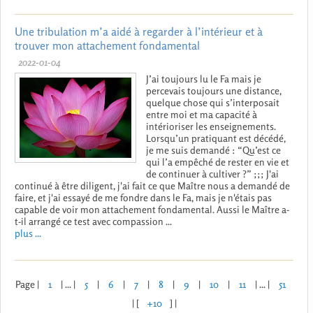
Une tribulation m’a aidé à regarder à l’intérieur et à
trouver mon attachement fondamental
2022-01-04
J’ai toujours lu le Fa mais je
percevais toujours une distance,
quelque chose qui s’interposait
entre moi et ma capacité à
intérioriser les enseignements.
Lorsqu’un pratiquant est décédé,
je me suis demandé : “Qu’est ce
qui l’a empêché de rester en vie et
de continuer à cultiver ?” ;;; J'ai
continué à être diligent, j'ai fait ce que Maître nous a demandé de
faire, et j'ai essayé de me fondre dans le Fa, mais je n'étais pas
capable de voir mon attachement fondamental. Aussi le Maître a-
t-il arrangé ce test avec compassion ...
plus ...
Page |
1
| ... |
5
|
6
|
7
|
8
|
9
|
10
|
11
| ... |
51
| [
+10
] |