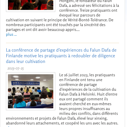
Hongzhi, le fondateur du Falun
Dafa, a adressé ses félicitations à la
conférence. Treize pratiquants ont
évoqué leur parcours de
cultivation en suivant le principe de Vérité-Bonté-Tolérance. De
nombreux participants ont été touchés par la sincérité des
partages et ont dit avoir beaucoup appris....
plus ...
La conférence de partage d’expériences du Falun Dafa de
Finlande motive les pratiquants à redoubler de diligence
dans leur cultivation
2023-07-25
Le 16 juillet 2023, les pratiquants
en Finlande ont tenu une
conférence de partage
d’expériences de la cultivation du
Falun Dafa à Helsinki. Huit d'entre
eux ont partagé comment ils
avaient cherché en eux-mêmes
leurs propres insuffisances au
milieu des conflits, dans différents
environnements et projets de Falun Dafa, élevé leur xinxing,
abandonné leurs attachements, et coopéré les uns avec les autres.