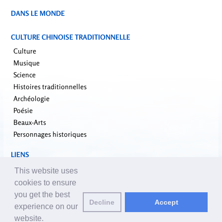
DANS LE MONDE
CULTURE CHINOISE TRADITIONNELLE
Culture
Musique
Science
Histoires traditionnelles
Archéologie
Poésie
Beaux-Arts
Personnages historiques
LIENS
falundafa.org
This website uses
faluninfo.net
cookies to ensure
minghui.org
you get the best
Decline
Accept
pureinsight.org
experience on our
website.