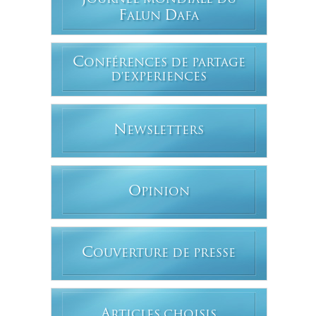
OURNÉE MONDIALE DU
F
D
ALUN
AFA
C
ONFÉRENCES DE PARTAGE
D'EXPERIENCES
N
EWSLETTERS
O
PINION
C
OUVERTURE DE PRESSE
A
RTICLES CHOISIS