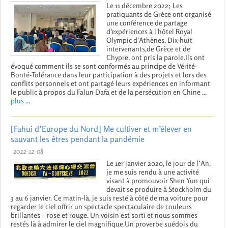
Le 11 décembre 2022; Les
pratiquants de Grèce ont organisé
une conférence de partage
d'expériences à l'hôtel Royal
Olympic d'Athènes. Dix-huit
intervenants,de Grèce et de
Chypre, ont pris la parole.Ils ont
évoqué comment ils se sont conformés au principe de Vérité-
Bonté-Tolérance dans leur participation à des projets et lors des
conflits personnels et ont partagé leurs expériences en informant
le public à propos du Falun Dafa et de la persécution en Chine ...
plus ...
[Fahui d’Europe du Nord] Me cultiver et m’élever en
sauvant les êtres pendant la pandémie
2022-12-08
Le 1er janvier 2020, le jour de l’An,
je me suis rendu à une activité
visant à promouvoir Shen Yun qui
devait se produire à Stockholm du
3 au 6 janvier. Ce matin-là, je suis resté à côté de ma voiture pour
regarder le ciel offrir un spectacle spectaculaire de couleurs
brillantes – rose et rouge. Un voisin est sorti et nous sommes
restés là à admirer le ciel magnifique.Un proverbe suédois du