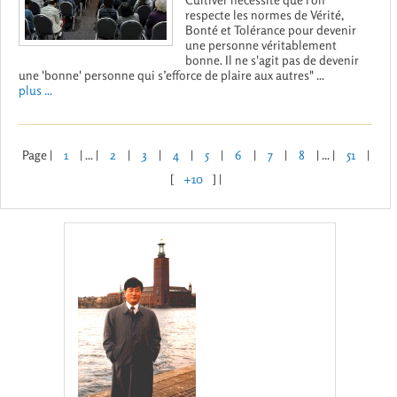
respecte les normes de Vérité,
Bonté et Tolérance pour devenir
une personne véritablement
bonne. Il ne s'agit pas de devenir
une 'bonne' personne qui s’efforce de plaire aux autres" ...
plus ...
Page |
1
| ... |
2
|
3
|
4
|
5
|
6
|
7
|
8
| ... |
51
|
[
+10
] |