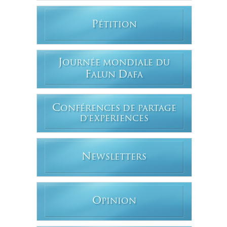
P
ÉTITION
J
OURNÉE MONDIALE DU
F
D
ALUN
AFA
C
ONFÉRENCES DE PARTAGE
D'EXPERIENCES
N
EWSLETTERS
O
PINION