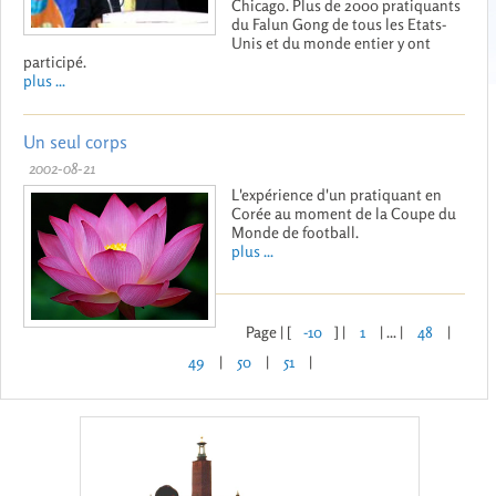
Chicago. Plus de 2000 pratiquants
du Falun Gong de tous les Etats-
Unis et du monde entier y ont
participé.
plus ...
Un seul corps
2002-08-21
L'expérience d'un pratiquant en
Corée au moment de la Coupe du
Monde de football.
plus ...
Page | [
-10
] |
1
| ... |
48
|
49
|
50
|
51
|