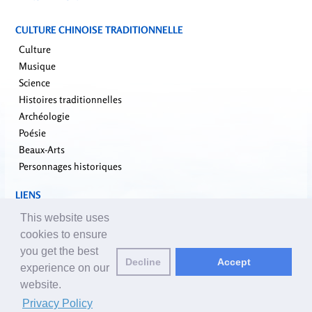
CULTURE CHINOISE TRADITIONNELLE
Culture
Musique
Science
Histoires traditionnelles
Archéologie
Poésie
Beaux-Arts
Personnages historiques
LIENS
falundafa.org
This website uses
faluninfo.net
cookies to ensure
minghui.org
you get the best
Decline
Accept
pureinsight.org
experience on our
website.
Email des éditeurs:
editor_fr@yuanming.net
| © 2001-2026 ClearHarmony.net |
Privacy Policy