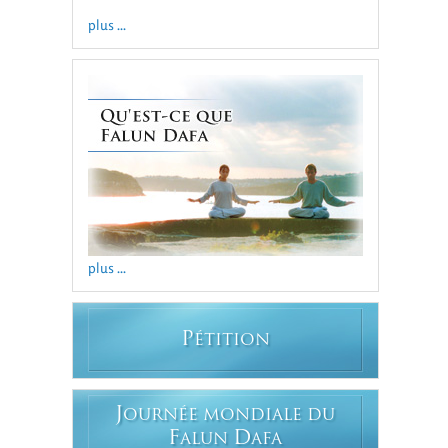
plus ...
plus ...
P
ÉTITION
J
OURNÉE MONDIALE DU
F
D
ALUN
AFA