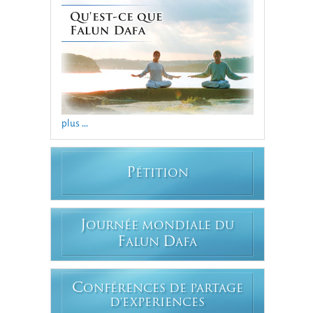
plus ...
P
ÉTITION
J
OURNÉE MONDIALE DU
F
D
ALUN
AFA
C
ONFÉRENCES DE PARTAGE
D'EXPERIENCES