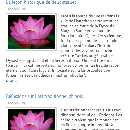
La leçon historique de deux statues
2005-06-06
Face à la tombe de Yue Fei dans la
ville de Hangzhou se trouvent les
statues en fonte de la Dynastie
Song du Sud représentant le
fonctionnaire Qin Hui et sa femme,
tout deux agenouillés. Le couple
était considéré dans l'histoire
comme des voyous pour avoir
exécuté Yue Fei, un général de la
Dynastie Song du Sud et un héros national. On peut lire sur la
tombe : " La colline verte est honorée de fournir un lieu de repos
éternel pour l'âme loyale; Innocente est la fonte coulée pour
forger l’image des odieux ministres infidèles".
plus ...
Réflexions sur l’art traditionnel chinois
2005-06-03
L’art traditionnel chinois est assez
différent de celui de l’Occident. Les
chinois croient que le monde est
en fin de compte impossible à
comprendre, et que toutes choses