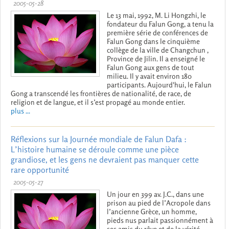
2005-05-28
Le 13 mai, 1992, M. Li Hongzhi, le
fondateur du Falun Gong, a tenu la
première série de conférences de
Falun Gong dans le cinquième
collège de la ville de Changchun ,
Province de Jilin. Il a enseigné le
Falun Gong aux gens de tout
milieu. Il y avait environ 180
participants. Aujourd'hui, le Falun
Gong a transcendé les frontières de nationalité, de race, de
religion et de langue, et il s’est propagé au monde entier.
plus ...
Réflexions sur la Journée mondiale de Falun Dafa :
L’histoire humaine se déroule comme une pièce
grandiose, et les gens ne devraient pas manquer cette
rare opportunité
2005-05-27
Un jour en 399 av. J.C., dans une
prison au pied de l’Acropole dans
l’ancienne Grèce, un homme,
pieds nus parlait passionnément à
ses amis du rêve et de la vérité