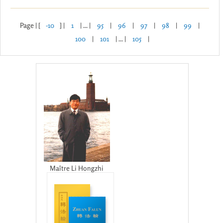
Page | [
-10
] |
1
| ... |
95
|
96
|
97
|
98
|
99
|
100
|
101
| ... |
105
|
Maître Li Hongzhi