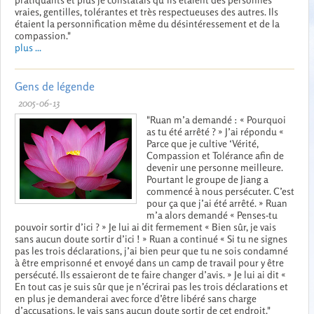
vraies, gentilles, tolérantes et très respectueuses des autres. Ils
étaient la personnification même du désintéressement et de la
compassion."
plus ...
Gens de légende
2005-06-13
"Ruan m’a demandé : « Pourquoi
as tu été arrêté ? » J’ai répondu «
Parce que je cultive ‘Vérité,
Compassion et Tolérance afin de
devenir une personne meilleure.
Pourtant le groupe de Jiang a
commencé à nous persécuter. C’est
pour ça que j’ai été arrêté. » Ruan
m’a alors demandé « Penses-tu
pouvoir sortir d’ici ? » Je lui ai dit fermement « Bien sûr, je vais
sans aucun doute sortir d’ici ! » Ruan a continué « Si tu ne signes
pas les trois déclarations, j’ai bien peur que tu ne sois condamné
à être emprisonné et envoyé dans un camp de travail pour y être
persécuté. Ils essaieront de te faire changer d’avis. » Je lui ai dit «
En tout cas je suis sûr que je n’écrirai pas les trois déclarations et
en plus je demanderai avec force d’être libéré sans charge
d’accusations. Je vais sans aucun doute sortir de cet endroit."