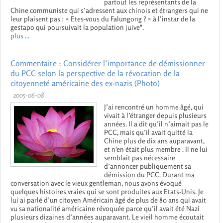
partout les représentants de la
Chine communiste qui s’adressent aux chinois et étrangers qui ne
leur plaisent pas : « Etes-vous du Falungong ? » à l’instar de la
gestapo qui poursuivait la population juive".
plus ...
Commentaire : Considérer l’importance de démissionner
du PCC selon la perspective de la révocation de la
citoyenneté américaine des ex-nazis (Photo)
2005-06-08
J’ai rencontré un homme âgé, qui
vivait à l’étranger depuis plusieurs
années. Il a dit qu’il n’aimait pas le
PCC, mais qu’il avait quitté la
Chine plus de dix ans auparavant,
et n'en était plus membre . Il ne lui
semblait pas nécessaire
d’annoncer publiquement sa
démission du PCC. Durant ma
conversation avec le vieux gentleman, nous avons évoqué
quelques histoires vraies qui se sont produites aux Etats-Unis. Je
lui ai parlé d’un citoyen Américain âgé de plus de 80 ans qui avait
vu sa nationalité américaine révoquée parce qu’il avait été Nazi
plusieurs dizaines d’années auparavant. Le vieil homme écoutait