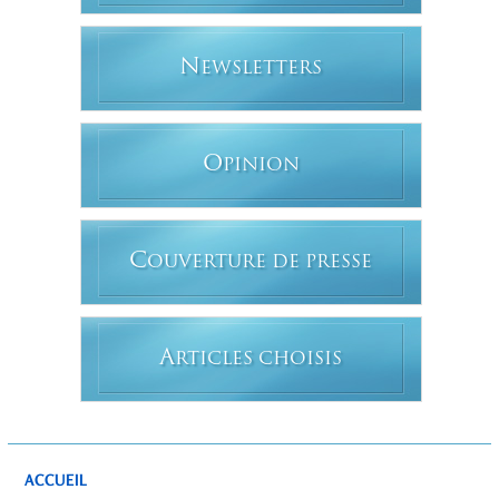
N
EWSLETTERS
O
PINION
C
OUVERTURE DE PRESSE
A
RTICLES CHOISIS
ACCUEIL