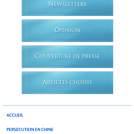
N
EWSLETTERS
O
PINION
C
OUVERTURE DE PRESSE
A
RTICLES CHOISIS
ACCUEIL
PERSÉCUTION EN CHINE