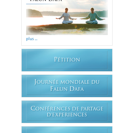
plus ...
P
ÉTITION
J
OURNÉE MONDIALE DU
F
D
ALUN
AFA
C
ONFÉRENCES DE PARTAGE
D'EXPERIENCES