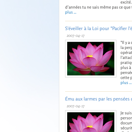
excité
d’années tu ne sais même pas ce que tu
plus ...
S'éveiller à la Loi pour "Pacifier l'
2007-04-17
"Il y 
la per
opérat
l'atta
pratiq
plus à
pensée
cette p
plus ...
Ému aux larmes par les pensées 
2007-04-17
Je sui
person
docume
sécuri