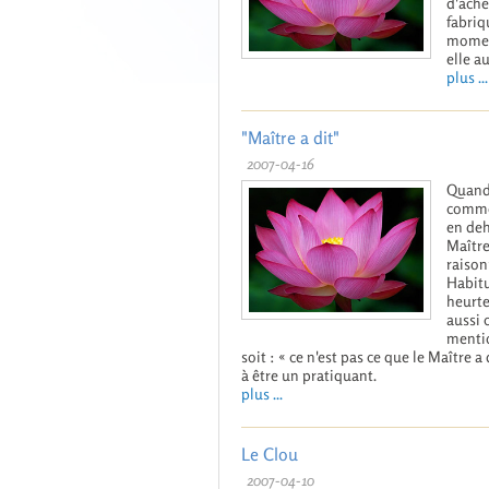
d'ache
fabriq
moment
elle a
plus ...
"Maître a dit"
2007-04-16
Quand 
commen
en deh
Maître
raison
Habitu
heurte
aussi 
mentio
soit : « ce n'est pas ce que le Maître
à être un pratiquant.
plus ...
Le Clou
2007-04-10