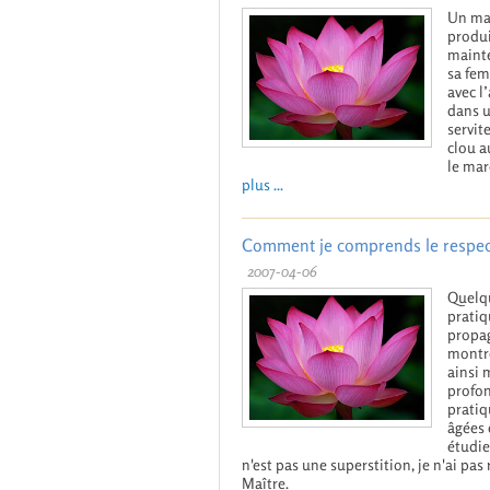
Un mar
produi
mainte
sa fem
avec l
dans u
servit
clou a
le mar
plus ...
Comment je comprends le respect
2007-04-06
Quelqu
pratiq
propag
montre
ainsi 
profon
pratiq
âgées 
étudie
n'est pas une superstition, je n'ai pas
Maître.