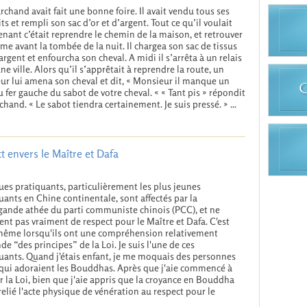
chand avait fait une bonne foire. Il avait vendu tous ses
ts et rempli son sac d’or et d’argent. Tout ce qu’il voulait
nant c’était reprendre le chemin de la maison, et retrouver
me avant la tombée de la nuit. Il chargea son sac de tissus
’argent et enfourcha son cheval. A midi il s’arrêta à un relais
ne ville. Alors qu’il s’apprêtait à reprendre la route, un
eur lui amena son cheval et dit, « Monsieur il manque un
u fer gauche du sabot de votre cheval. « « Tant pis » répondit
chand. « Le sabot tiendra certainement. Je suis pressé. » ...
 envers le Maître et Dafa
es pratiquants, particulièrement les plus jeunes
uants en Chine continentale, sont affectés par la
ande athée du parti communiste chinois (PCC), et ne
nt pas vraiment de respect pour le Maître et Dafa. C'est
même lorsqu'ils ont une compréhension relativement
de “des principes” de la Loi. Je suis l'une de ces
uants. Quand j'étais enfant, je me moquais des personnes
qui adoraient les Bouddhas. Après que j'aie commencé à
r la Loi, bien que j'aie appris que la croyance en Bouddha
 relié l'acte physique de vénération au respect pour le