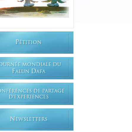
P
ÉTITION
OURNÉE MONDIALE DU
F
D
ALUN
AFA
ONFÉRENCES DE PARTAGE
D'EXPERIENCES
N
EWSLETTERS