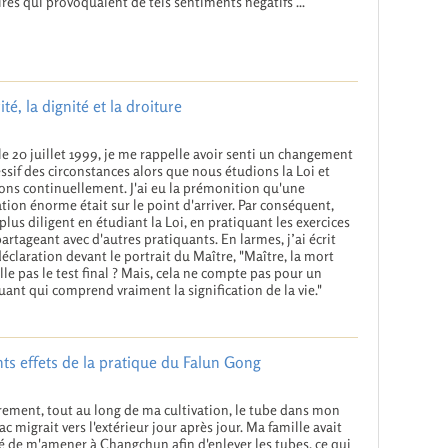
ires qui provoquaient de tels sentiments négatifs ...
té, la dignité et la droiture
le 20 juillet 1999, je me rappelle avoir senti un changement
ssif des circonstances alors que nous étudions la Loi et
ions continuellement. J'ai eu la prémonition qu'une
ation énorme était sur le point d'arriver. Par conséquent,
s plus diligent en étudiant la Loi, en pratiquant les exercices
partageant avec d'autres pratiquants. En larmes, j’ai écrit
déclaration devant le portrait du Maître, "Maître, la mort
elle pas le test final ? Mais, cela ne compte pas pour un
uant qui comprend vraiment la signification de la vie."
nts effets de la pratique du Falun Gong
rement, tout au long de ma cultivation, le tube dans mon
c migrait vers l'extérieur jour après jour. Ma famille avait
é de m'amener à Changchun afin d'enlever les tubes, ce qui