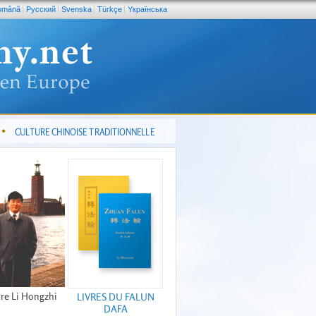
omână
Pусский
Svenska
Türkçe
Yкраїнська
CULTURE CHINOISE TRADITIONNELLE
re Li Hongzhi
LIVRES DU FALUN
DAFA