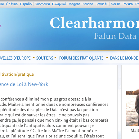
ски
Čeština
Español
Suomeksi
Ελληνικά
Magyar
Italiano
Latviešu
Norsk
Polska
R
VELLES D’EUROPE
SOUTIENS
FORUM DES PRATIQUANTS
DANS LE MONDE
ltivation/pratique
ence de Loi à New-York
 conférence a éliminé mon plus gros obstacle à la
ude. Maître a mentionné dans de nombreuses conférences
 plénitude des disciples de Dafa n’est pas la question
pale qui est de sauver les êtres. Je ne pouvais pas
ndre ça. Je pensais que mon xinxing était si bas comparés
atiquants de l’antiquité, alors comment pouvais je
Maît
dre la plénitude ? Cette fois Maître l’a mentionné de
u, et j’ai senti que j’avais brisé une coquille. J’étais tout