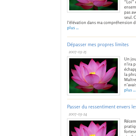
“Loi” 
ensemb
pas av
seul. 
l’élévation dans ma compréhension de
plus ...
Dépasser mes propres limites
2007-03-25
Un jou
n'ira 
échapp
la phr
Maître
n’avai
plus ...
Passer du ressentiment envers l
2007-03-24
Récemm
pratiq
fortes