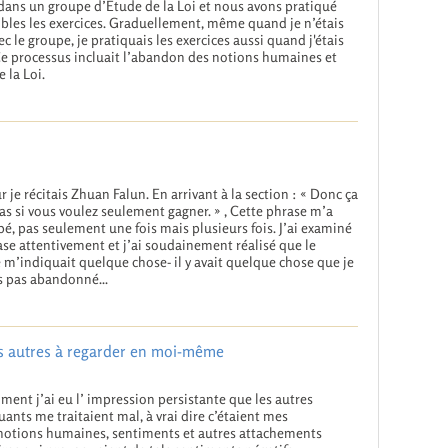
dans un groupe d’Etude de la Loi et nous avons pratiqué
les les exercices. Graduellement, même quand je n’étais
ec le groupe, je pratiquais les exercices aussi quand j'étais
Ce processus incluait l’abandon des notions humaines et
 la Loi.
r je récitais Zhuan Falun. En arrivant à la section : « Donc ça
pas si vous voulez seulement gagner. » , Cette phrase m’a
é, pas seulement une fois mais plusieurs fois. J’ai examiné
ase attentivement et j’ai soudainement réalisé que le
 m’indiquait quelque chose- il y avait quelque chose que je
s pas abandonné...
es autres à regarder en moi-même
ent j’ai eu l’ impression persistante que les autres
uants me traitaient mal, à vrai dire c’étaient mes
notions humaines, sentiments et autres attachements