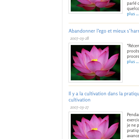
parlé 
quelco
plus ...
Abandonner l’ego et mieux s’harm
2007-03-28
"Récem
procès
proces
plus ...
Il y a la cultivation dans la pratiq
cultivation
2007-03-27
Pendan
exerci
je ne 
pratiq
avance