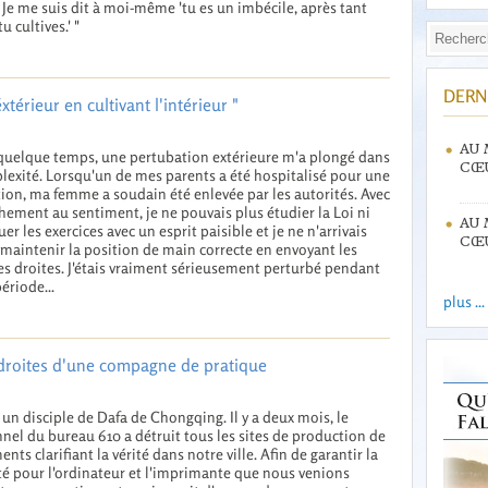
. Je me suis dit à moi-même 'tu es un imbécile, après tant
 cultives.' "
DERN
éxtérieur en cultivant l'intérieur "
AU 
a quelque temps, une pertubation extérieure m'a plongé dans
CŒU
plexité. Lorsqu'un de mes parents a été hospitalisé pour une
ion, ma femme a soudain été enlevée par les autorités. Avec
chement au sentiment, je ne pouvais plus étudier la Loi ni
AU 
uer les exercices avec un esprit paisible et je ne n'arrivais
CŒU
 maintenir la position de main correcte en envoyant les
s droites. J'étais vraiment sérieusement perturbé pendant
ériode...
plus ...
droites d'une compagne de pratique
s un disciple de Dafa de Chongqing. Il y a deux mois, le
nel du bureau 610 a détruit tous les sites de production de
nts clarifiant la vérité dans notre ville. Afin de garantir la
té pour l'ordinateur et l'imprimante que nous venions