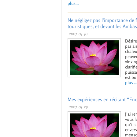
plus ...
Ne négligez pas l'importance de fa
touristiques, et devant les Amba
2007-03-30
Désire
pas ais
chaleu
peuven
xinxin
clarifi
puissa
est bo
plus ...
Mes expériences en récitant “Enc
2007-03-29
J’ai r
vous l
qu’il 
envers
menson