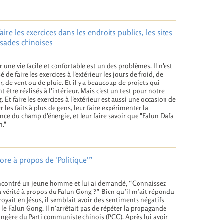
ire les exercices dans les endroits publics, les sites
ssades chinoises
r une vie facile et confortable est un des problèmes. Il n'est
é de faire les exercices à l'extérieur les jours de froid, de
r, de vent ou de pluie. Et il y a beaucoup de projets qui
t être réalisés à l'intérieur. Mais c'est un test pour notre
g. Et faire les exercices à l'extérieur est aussi une occasion de
er les faits à plus de gens, leur faire expérimenter la
nce du champ d'énergie, et leur faire savoir que "Falun Dafa
n."
ore à propos de 'Politique'”
encontré un jeune homme et lui ai demandé, “Connaissez
a vérité à propos du Falun Gong ?” Bien qu’il m’ait répondu
croyait en Jésus, il semblait avoir des sentiments négatifs
 le Falun Gong. Il n’arrêtait pas de répéter la propagande
gère du Parti communiste chinois (PCC). Après lui avoir