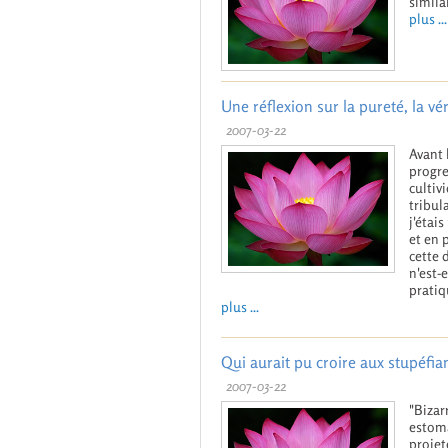
simila
plus ...
Une réflexion sur la pureté, la véri
2007-03-22
Avant 
progre
cultiv
tribul
j'étai
et en 
cette 
n'est-
pratiq
plus ...
Qui aurait pu croire aux stupéfia
2007-03-22
"Bizar
estoma
projet