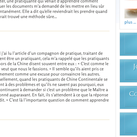
ter, une pratiquante qui venait d'apprendre comment
uer les documents m'a demandé de les mettre en lieu sûr
anément. Elle a dit qu'elle reviendrait les prendre quand
urait trouvé une méthode sûre...
plus ...
j'ai lu l’article d’un compagnon de pratique, traitant de
t être un pratiquant, cela m'a rappelé que les pratiquants
ors de la Chine disent souvent entre eux : « C'est comme le
J
 veut que nous le fassions. » Il semble qu’ils aient pris ce
nement comme une excuse pour convaincre les autres.
ellement, quand les pratiquants de Chine Continentale se
nt à des problèmes et qu’ils ne savent pas pourquoi, eux
continuent à demander si c'est un problème que le Maître a
C
nné auparavant. En fait, ils s'attendent à ce que la réponse
 a dit. » C’est là l’importante question de comment apprendre