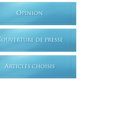
O
PINION
C
OUVERTURE DE PRESSE
A
RTICLES CHOISIS