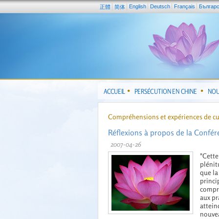
English
Deutsch
Français
Българ
正體
简体
ACCUEIL
PERSÉCUTION EN CHINE
NOU
Compréhensions et expériences de cu
Réflexions à propos de la Confér
2007-04-26
"Cette
plénit
que la
princi
compre
aux pr
attein
nouvea