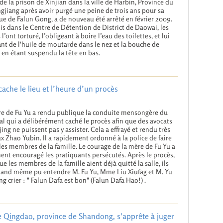
 de la prison de Xinjian dans la ville de Harbin, Province du
gjiang après avoir purgé une peine de trois ans pour sa
ue de Falun Gong, a de nouveau été arrêté en février 2009.
is dans le Centre de Détention de District de Daowai, les
l’ont torturé, l’obligeant à boire l’eau des toilettes, et lui
ant de l'huile de moutarde dans le nez et la bouche de
e en étant suspendu la tête en bas.
 cache le lieu et l’heure d’un procès
e de Fu Yu a rendu publique la conduite mensongère du
al qui a délibérément caché le procès afin que des avocats
jing ne puissent pas y assister. Cela a effrayé et rendu très
x Zhao Yubin. Il a rapidement ordonné à la police de faire
 les membres de la famille. Le courage de la mère de Fu Yu a
ent encouragé les pratiquants persécutés. Après le procès,
ue les membres de la famille aient déjà quitté la salle, ils
and même pu entendre M. Fu Yu, Mme Liu Xiufag et M. Yu
g crier : " Falun Dafa est bon" (Falun Dafa Hao!) .
 de Qingdao, province de Shandong, s'apprête à juger