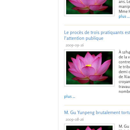
ans. L
manipu
Mme He
plus ...
Le procès de trois pratiquants es
l'attention publique
2009-09-16
À 12h4
de la 
contre
le tri
demi d
de Xia
croyan
travau
nombr
plus ...
M. Gu Yunpeng brutalement tortu
2009-08-26
M. Gu 