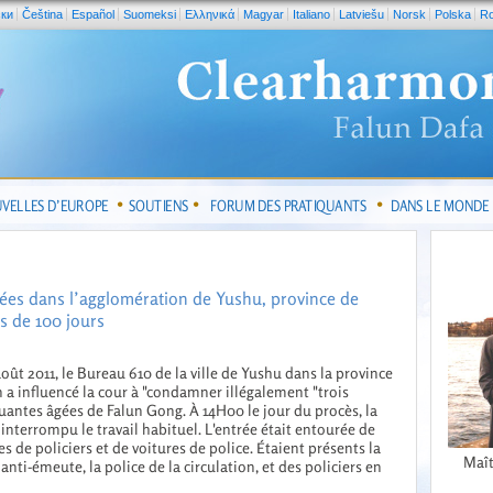
ски
Čeština
Español
Suomeksi
Ελληνικά
Magyar
Italiano
Latviešu
Norsk
Polska
R
VELLES D’EUROPE
SOUTIENS
FORUM DES PRATIQUANTS
DANS LE MONDE
gées dans l’agglomération de Yushu, province de
us de 100 jours
août 2011, le Bureau 610 de la ville de Yushu dans la province
in a influencé la cour à "condamner illégalement "trois
uantes âgées de Falun Gong. À 14H00 le jour du procès, la
 interrompu le travail habituel. L'entrée était entourée de
es de policiers et de voitures de police. Étaient présents la
Maît
 anti-émeute, la police de la circulation, et des policiers en