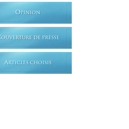
O
PINION
C
OUVERTURE DE PRESSE
A
RTICLES CHOISIS