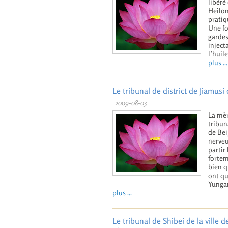
libéré
Heilon
pratiq
Une fo
gardes 
inject
l’huil
plus ...
Le tribunal de district de Jiamusi
2009-08-03
La mèr
tribun
de Bei
nerveu
partir
fortem
bien q
ont qu
Yungan
plus ...
Le tribunal de Shibei de la ville