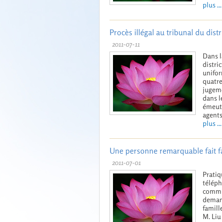
plus ...
Procès illégal au tribunal du di
2011-07-11
Dans l
distri
unifor
quatre
jugeme
dans l
émeute
agents 
plus ...
Une personne remarquable fait fa
2011-07-01
Pratiq
téléph
commis
demand
famill
M. Liu