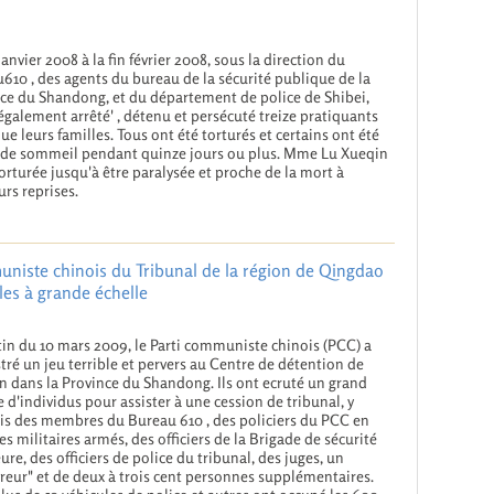
janvier 2008 à la fin février 2008, sous la direction du
610 , des agents du bureau de la sécurité publique de la
ce du Shandong, et du département de police de Shibei,
légalement arrêté' , détenu et persécuté treize pratiquants
que leurs familles. Tous ont été torturés et certains ont été
 de sommeil pendant quinze jours ou plus. Mme Lu Xueqin
torturée jusqu'à être paralysée et proche de la mort à
urs reprises.
uniste chinois du Tribunal de la région de Qingdao
ales à grande échelle
in du 10 mars 2009, le Parti communiste chinois (PCC) a
tré un jeu terrible et pervers au Centre de détention de
 dans la Province du Shandong. Ils ont ecruté un grand
 d'individus pour assister à une cession de tribunal, y
s des membres du Bureau 610 , des policiers du PCC en
 des militaires armés, des officiers de la Brigade de sécurité
eure, des officiers de police du tribunal, des juges, un
reur" et de deux à trois cent personnes supplémentaires.