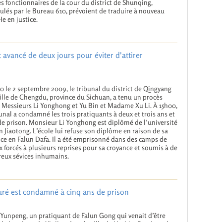
es fonctionnaires de la cour du district de Shunqing,
lés par le Bureau 610, prévoient de traduire à nouveau
 en justice.
t avancé de deux jours pour éviter d'attirer
0 le 2 septembre 2009, le tribunal du district de Qingyang
ville de Chengdu, province du Sichuan, a tenu un procès
 Messieurs Li Yonghong et Yu Bin et Madame Xu Li. À 15h00,
bunal a condamné les trois pratiquants à deux et trois ans et
e prison. Monsieur Li Yonghong est diplômé de l’université
n Jiaotong. L’école lui refuse son diplôme en raison de sa
ce en Falun Dafa. Il a été emprisonné dans des camps de
x forcés à plusieurs reprises pour sa croyance et soumis à de
eux sévices inhumains.
ré est condamné à cinq ans de prison
Yunpeng, un pratiquant de Falun Gong qui venait d’être