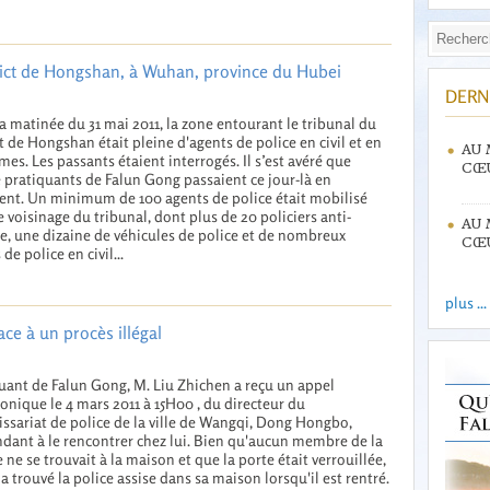
strict de Hongshan, à Wuhan, province du Hubei
DERN
a matinée du 31 mai 2011, la zone entourant le tribunal du
ct de Hongshan était pleine d'agents de police en civil et en
AU 
mes. Les passants étaient interrogés. Il s’est avéré que
CŒU
 pratiquants de Falun Gong passaient ce jour-là en
nt. Un minimum de 100 agents de police était mobilisé
e voisinage du tribunal, dont plus de 20 policiers anti-
AU 
, une dizaine de véhicules de police et de nombreux
CŒU
de police en civil...
plus ...
ce à un procès illégal
uant de Falun Gong, M. Liu Zhichen a reçu un appel
onique le 4 mars 2011 à 15H00 , du directeur du
sariat de police de la ville de Wangqi, Dong Hongbo,
ant à le rencontrer chez lui. Bien qu'aucun membre de la
e ne se trouvait à la maison et que la porte était verrouillée,
 a trouvé la police assise dans sa maison lorsqu'il est rentré.