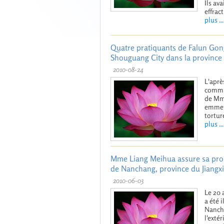
Ils av
effract
plus ...
Quatre pratiquants de Falun Gon
Shouguang City dans la provinc
2010-08-24
L'aprè
commis
de Mme
emmené
tortur
plus ...
Mme Liang Meihua assure sa propr
de Nanchang, province du Jiangxi
2010-06-03
Le 20 
a été 
Nancha
l'exté