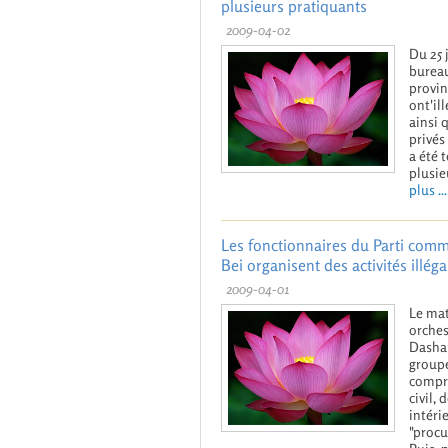
plusieurs pratiquants
2009-04-02
Du 25 
bureau
provin
ont'il
ainsi 
privés
a été 
plusie
plus ...
Les fonctionnaires du Parti comm
Bei organisent des activités illég
2009-04-01
Le mat
orches
Dashan
groupe
compri
civil,
intéri
"procu