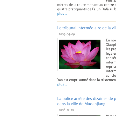
Puis, 
mètres de la route menant au centre 
quatre pratiquants de Falun Dafa au b
plus ...
Le tribunal intermédiaire de la v
2009-03-09
En nov
Xiaopi
les pr
légale
conséq
interm
repris
interm
conclu
Yan est emprisonné dans la tristemen
plus ...
La police arrête des dizaines de 
dans la ville de Mudanjiang
2008-12-10
Vers 1