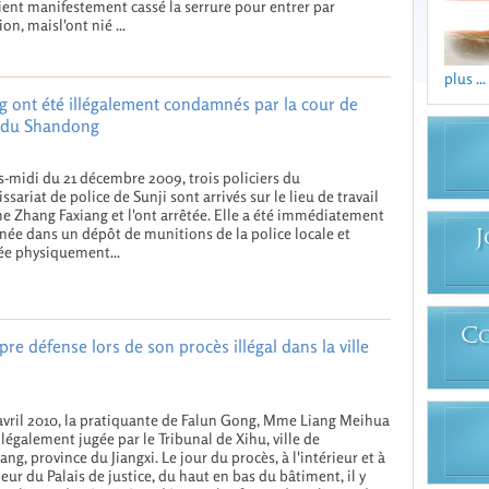
aient manifestement cassé la serrure pour entrer par
ion, maisl'ont nié ...
plus ...
g ont été illégalement condamnés par la cour de
e du Shandong
s-midi du 21 décembre 2009, trois policiers du
sariat de police de Sunji sont arrivés sur le lieu de travail
 Zhang Faxiang et l'ont arrêtée. Elle a été immédiatement
e dans un dépôt de munitions de la police locale et
J
ée physiquement...
C
e défense lors de son procès illégal dans la ville
avril 2010, la pratiquante de Falun Gong, Mme Liang Meihua
illégalement jugée par le Tribunal de Xihu, ville de
ng, province du Jiangxi. Le jour du procès, à l'intérieur et à
rieur du Palais de justice, du haut en bas du bâtiment, il y