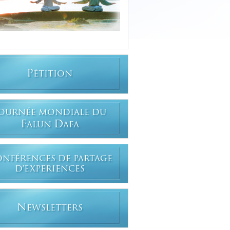
P
ÉTITION
OURNÉE MONDIALE DU
F
D
ALUN
AFA
ONFÉRENCES DE PARTAGE
D'EXPERIENCES
N
EWSLETTERS