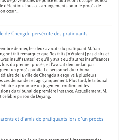
plus de 50 véhicules de police et autres ont occupé les 600
de détention. Tous ces arrangements pour le procès de
on cœur...
ille de Chengdu persécute des pratiquants
embre dernier, les deux avocats du pratiquant M. Yan
ng ont fait remarquer que "les faits [n'étaient] pas clairs et
euves insuffisantes" et qu'il y avait eu d'autres insuffisances
s lors du premier procès, et l'avocat demandait par
uent un procès public. Le personnel du tribunal
édiaire de la ville de Chengdu a esquivé à plusieurs
es ces demandes et agi cyniquement. Plus tard, le tribunal
édiaire a prononcé un jugement confirmant les
sions du tribunal de première instance. Actuellement, M.
t célèbre prison de Deyang.
parents et d’amis de pratiquants lors d’un procès
0h00 du matin, la police a commencé à intercepter des