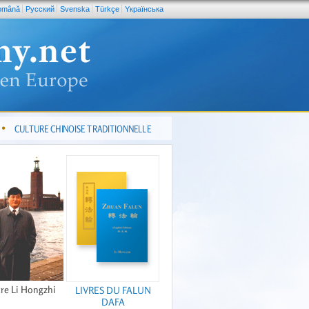
omână
Pусский
Svenska
Türkçe
Yкраїнська
CULTURE CHINOISE TRADITIONNELLE
re Li Hongzhi
LIVRES DU FALUN
DAFA