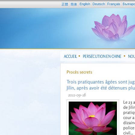
English
Deutsch
Français
Българ
正體
简体
ACCUEIL
PERSÉCUTION EN CHINE
NOU
Procès secrets
Trois pratiquantes âgées sont ju
Jilin, après avoir été détenues pl
2011-09-18
Le 23 
de Jil
pratiq
cour a
dizain
police
civil...