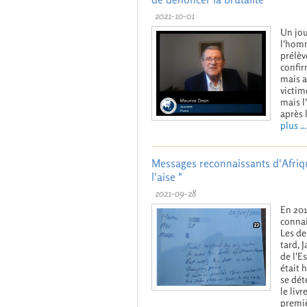
2021-10-01
Un jou
l'homm
prélèv
confir
mais a
victim
mais l
après 
plus ...
Messages reconnaissants d'Afriq
l'aise "
2021-09-28
En 201
connai
Les de
tard, 
de l'E
était 
se dét
le liv
premiè