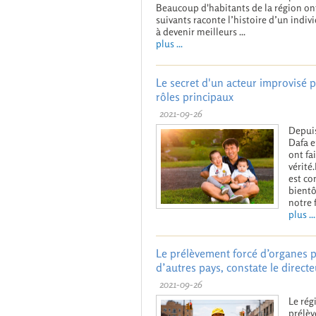
Beaucoup d'habitants de la région o
suivants raconte l’histoire d’un indi
à devenir meilleurs ...
plus ...
Le secret d'un acteur improvisé 
rôles principaux
2021-09-26
Depuis
Dafa e
ont fa
vérité
est co
bientô
notre 
plus ...
Le prélèvement forcé d’organes pr
d’autres pays, constate le direc
2021-09-26
Le rég
prélèv