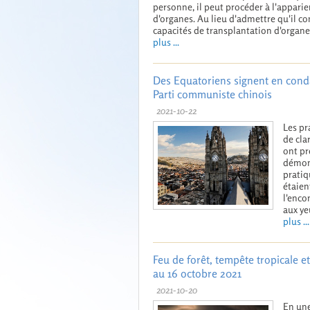
personne, il peut procéder à l'apparie
d'organes. Au lieu d'admettre qu'il co
capacités de transplantation d'organes
plus ...
Des Equatoriens signent en cond
Parti communiste chinois
2021-10-22
Les pr
de cla
ont pr
démons
pratiq
étaien
l'enco
aux yeu
plus ...
Feu de forêt, tempête tropicale e
au 16 octobre 2021
2021-10-20
En une