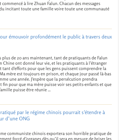
nt commencé à lire Zhuan Falun. Chacun des messages
vidu incitant toute une famille voire toute une communauté
pour émouvoir profondément le public à travers deux
 plus de 20 ans maintenant, tant de pratiquants de Falun
n Chine ont donné leur vie, et les pratiquants à l’étranger
it tant d'efforts pour que les gens puissent comprendre la
.Ma mère est toujours en prison, et chaque jour passé là-bas
mme une année. J'espère que la persécution prendra
t fin pour que ma mère puisse voir ses petits-enfants et que
famille puisse être réunie ...
atiqué par le régime chinois pourrait s’étendre à
teur d’une ONG
ime communiste chinois exportera son horrible pratique de
ement forcé d’organes dès qu’il sera en mesure de briser les