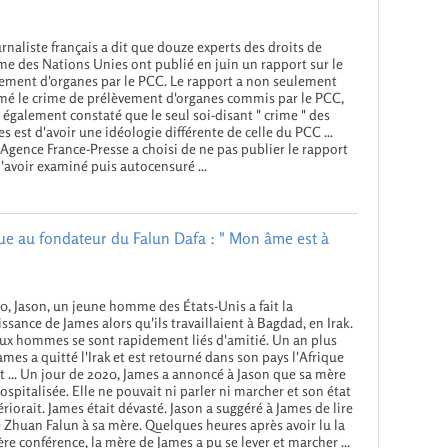
rnaliste français a dit que douze experts des droits de
e des Nations Unies ont publié en juin un rapport sur le
ement d'organes par le PCC. Le rapport a non seulement
mé le crime de prélèvement d'organes commis par le PCC,
 également constaté que le seul soi-disant " crime " des
es est d'avoir une idéologie différente de celle du PCC ...
'Agence France-Presse a choisi de ne pas publier le rapport
l'avoir examiné puis autocensuré ...
ue au fondateur du Falun Dafa : " Mon âme est à
0, Jason, un jeune homme des États-Unis a fait la
ssance de James alors qu'ils travaillaient à Bagdad, en Irak.
ux hommes se sont rapidement liés d'amitié. Un an plus
James a quitté l'Irak et est retourné dans son pays l'Afrique
st ... Un jour de 2020, James a annoncé à Jason que sa mère
hospitalisée. Elle ne pouvait ni parler ni marcher et son état
ériorait. James était dévasté. Jason a suggéré à James de lire
re Zhuan Falun à sa mère. Quelques heures après avoir lu la
re conférence, la mère de James a pu se lever et marcher ...