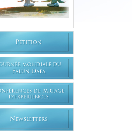
P
ÉTITION
OURNÉE MONDIALE DU
F
D
ALUN
AFA
ONFÉRENCES DE PARTAGE
D'EXPERIENCES
N
EWSLETTERS