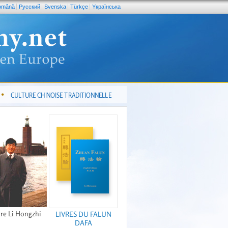
omână
Pусский
Svenska
Türkçe
Yкраїнська
CULTURE CHINOISE TRADITIONNELLE
re Li Hongzhi
LIVRES DU FALUN
DAFA