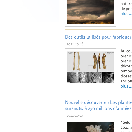
nature
de per
plus ...
Des outils utilisés pour fabrique
2021-10-18
Au cou
préhis
préhis
découv
tempor
d'osse
ans on
plus ...
Nouvelle découverte : Les plantes
sursauts, à 250 millions d'années 
2021-10-17
" Selo
2021, 