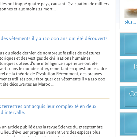
lles ont frappé quatre pays, causant l’évacuation de milliers
sonnes et aux moins 22 mort ...
plus ...
r des vêtements il y a 120 000 ans ont été découverts
rs du siècle dernier, de nombreux fossiles de créatures
toriques et des vestiges de civilisations humaines
toriques dotées d'une intelligence supérieure ont été
J
erts dans le monde entier, remettant en question le cadre
el de la théorie de l'évolution.Récemment, des preuves
ments utilisés pour fabriquer des vêtements il y a 120 000
t été découvertes au Maroc ...
C
 terrestres ont acquis leur complexité en deux
d'intervalle.
n un article publié dans la revue Science du 17 septembre
au lieu d’évoluer progressivement vers des espèces plus