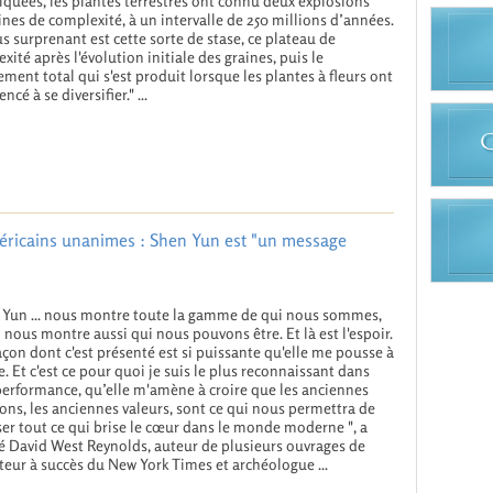
quées, les plantes terrestres ont connu deux explosions
nes de complexité, à un intervalle de 250 millions d’années.
us surprenant est cette sorte de stase, ce plateau de
xité après l'évolution initiale des graines, puis le
ment total qui s'est produit lorsque les plantes à fleurs ont
cé à se diversifier." ...
méricains unanimes : Shen Yun est "un message
 Yun ... nous montre toute la gamme de qui nous sommes,
l nous montre aussi qui nous pouvons être. Et là est l'espoir.
façon dont c'est présenté est si puissante qu'elle me pousse à
re. Et c'est ce pour quoi je suis le plus reconnaissant dans
performance, qu’elle m'amène à croire que les anciennes
ions, les anciennes valeurs, sont ce qui nous permettra de
ser tout ce qui brise le cœur dans le monde moderne ", a
é David West Reynolds, auteur de plusieurs ouvrages de
uteur à succès du New York Times et archéologue ...