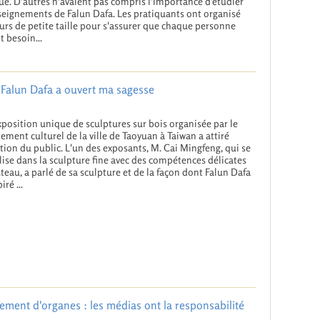
ue. D'autres n'avaient pas compris l'importance d'étudier
seignements de Falun Dafa. Les pratiquants ont organisé
urs de petite taille pour s'assurer que chaque personne
t besoin...
: Falun Dafa a ouvert ma sagesse
position unique de sculptures sur bois organisée par le
ement culturel de la ville de Taoyuan à Taiwan a attiré
ntion du public. L'un des exposants, M. Cai Mingfeng, qui se
lise dans la sculpture fine avec des compétences délicates
teau, a parlé de sa sculpture et de la façon dont Falun Dafa
iré ...
ment d'organes : les médias ont la responsabilité