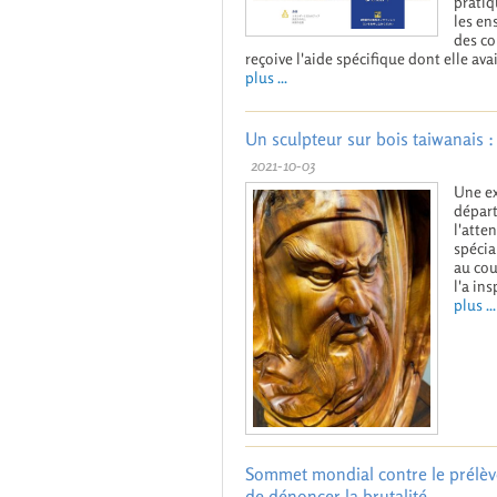
pratiq
les en
des co
reçoive l'aide spécifique dont elle avai
plus ...
Un sculpteur sur bois taiwanais 
2021-10-03
Une ex
départ
l'atte
spécia
au cou
l'a insp
plus ...
Sommet mondial contre le prélève
de dénoncer la brutalité