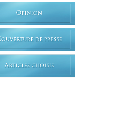
O
PINION
C
OUVERTURE DE PRESSE
A
RTICLES CHOISIS