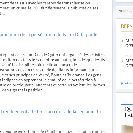
ment des tissus avec les centres de transplantation
mmet un crime, le PCC fait fièrement la publicité de ses
 ...
DERN
amnation de la persécution du Falun Dafa par le
AU 
CŒU
atiquants de Falun Dafa de Quito ont organisé des activités
rification des faits le 17 octobre au matin, lors desquelles ils
AU 
ésenté la discipline spirituelle au moyen de
CŒU
trations des exercices et de dépliants informant sur la
ue et ses principes de Vérité, Bonté et Tolérance. Les gens
t indignés en apprenant la cruauté de la persécution à
plus ...
ntre de pratiquants innocents et certains avaient les larmes
x en signant la pétition ...
t tremblements de terre au cours de la semaine du 11
 semaine entre le 11 et le 16 octobre 2021, des catastrophes