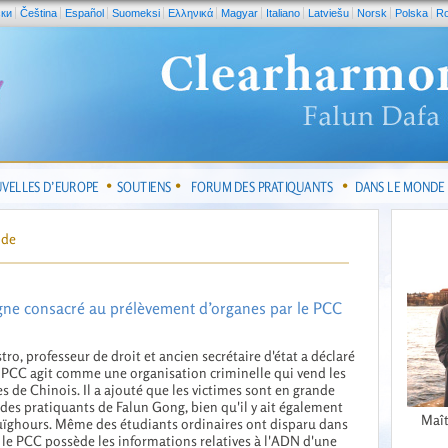
ски
Čeština
Español
Suomeksi
Ελληνικά
Magyar
Italiano
Latviešu
Norsk
Polska
R
VELLES D’EUROPE
SOUTIENS
FORUM DES PRATIQUANTS
DANS LE MONDE
nde
igne consacré au prélèvement d’organes par le PCC
tro, professeur de droit et ancien secrétaire d'état a déclaré
 PCC agit comme une organisation criminelle qui vend les
s de Chinois. Il a ajouté que les victimes sont en grande
 des pratiquants de Falun Gong, bien qu'il y ait également
Maît
ïghours. Même des étudiants ordinaires ont disparu dans
 le PCC possède les informations relatives à l'ADN d'une