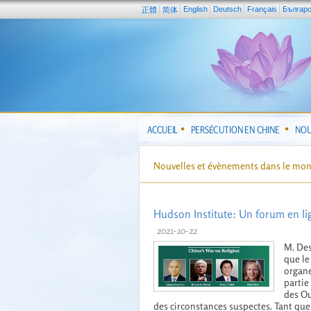
English
Deutsch
Français
Българ
正體
简体
ACCUEIL
PERSÉCUTION EN CHINE
NOU
Nouvelles et évènements dans le mo
Hudson Institute: Un forum en l
2021-10-22
M. Des
que le
organe
partie
des Ou
des circonstances suspectes. Tant que