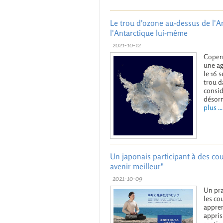
Le trou d'ozone au-dessus de l'A
l'Antarctique lui-même
2021-10-12
Copern
une a
le 16 
trou d
consid
désorm
plus ...
Un japonais participant à des cou
avenir meilleur"
2021-10-09
Un pra
les co
appren
appris