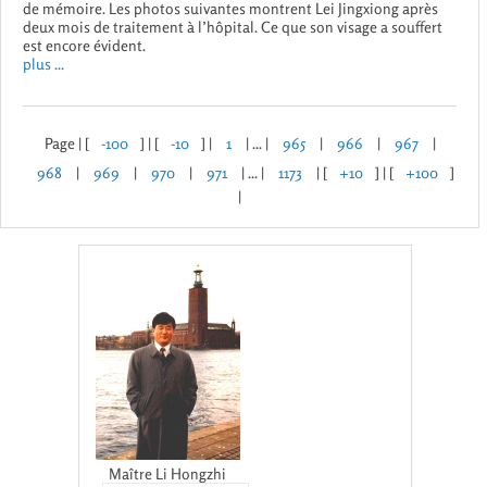
de mémoire. Les photos suivantes montrent Lei Jingxiong après
deux mois de traitement à l’hôpital. Ce que son visage a souffert
est encore évident.
plus ...
Page | [
-100
] | [
-10
] |
1
| ... |
965
|
966
|
967
|
968
|
969
|
970
|
971
| ... |
1173
| [
+10
] | [
+100
]
|
Maître Li Hongzhi