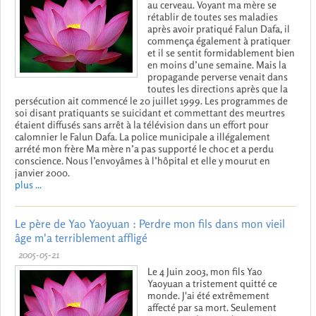
au cerveau. Voyant ma mère se
rétablir de toutes ses maladies
après avoir pratiqué Falun Dafa, il
commença également à pratiquer
et il se sentit formidablement bien
en moins d’une semaine. Mais la
propagande perverse venait dans
toutes les directions après que la
persécution ait commencé le 20 juillet 1999. Les programmes de
soi disant pratiquants se suicidant et commettant des meurtres
étaient diffusés sans arrêt à la télévision dans un effort pour
calomnier le Falun Dafa. La police municipale a illégalement
arrété mon frère Ma mère n’a pas supporté le choc et a perdu
conscience. Nous l’envoyâmes à l’hôpital et elle y mourut en
janvier 2000.
plus ...
Le père de Yao Yaoyuan : Perdre mon fils dans mon vieil
âge m'a terriblement affligé
2005-05-21
Le 4 Juin 2003, mon fils Yao
Yaoyuan a tristement quitté ce
monde. J'ai été extrêmement
affecté par sa mort. Seulement