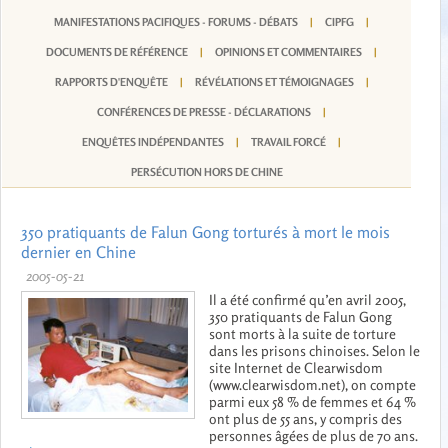
MANIFESTATIONS PACIFIQUES - FORUMS - DÉBATS
|
CIPFG
|
DOCUMENTS DE RÉFÉRENCE
|
OPINIONS ET COMMENTAIRES
|
RAPPORTS D'ENQUÊTE
|
RÉVÉLATIONS ET TÉMOIGNAGES
|
CONFÉRENCES DE PRESSE - DÉCLARATIONS
|
ENQUÊTES INDÉPENDANTES
|
TRAVAIL FORCÉ
|
PERSÉCUTION HORS DE CHINE
350 pratiquants de Falun Gong torturés à mort le mois
dernier en Chine
2005-05-21
Il a été confirmé qu’en avril 2005,
350 pratiquants de Falun Gong
sont morts à la suite de torture
dans les prisons chinoises. Selon le
site Internet de Clearwisdom
(www.clearwisdom.net), on compte
parmi eux 58 % de femmes et 64 %
ont plus de 55 ans, y compris des
personnes âgées de plus de 70 ans.