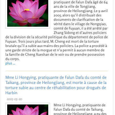
pratiquant de Falun Dafa âgé de 64
ans de la ville de Tongjiang,
province de Heilongjiang. Le 9 avril
2005, alors qu’il distribuait des
documents de clarification de la
vérité dans le village de Nongqiao,
comté de Fuyuan, il a été arrêté par
Zhang Sidong et d’autres policiers
de la division de la sécurité politique du département de police de
Fuyuan. Trois jours plus tard, M. Cheng est mort de la torture
brutale qu’il a subie aux mains des policiers. La police a procédé à
une garde stricte de la morgue et n’a permit à aucun membre de
la famille de Cheng Xueshan de le voir ou de prendre possession
du corps.
plus ...
Mme Li Hongying, pratiquante de Falun Dafa du comté de
Taikang, province de Heilongjiang, est morte à cause de la
torture subie au centre de réhabilitation pour drogués de
Harbin
2005-05-20
Mme Li Hongying, pratiquante de
Falun Dafa du comté de Taikang,
province de Heilongjiang, a eu des