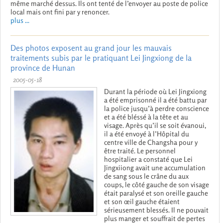
même marché dessus. Ils ont tenté de l’envoyer au poste de police
local mais ont fini par y renoncer.
plus ...
Des photos exposent au grand jour les mauvais
traitements subis par le pratiquant Lei Jingxiong de la
province de Hunan
2005-05-18
Durant la période où Lei Jingxiong
a été emprisonné il a été battu par
la police jusqu’à perdre conscience
et a été bléssé à la tête et au
visage. Après qu’il se soit évanoui,
il a été envoyé à l’Hôpital du
centre ville de Changsha pour y
être traité. Le personnel
hospitalier a constaté que Lei
Jingxiiong avait une accumulation
de sang sous le crâne du aux
coups, le côté gauche de son visage
était paralysé et son oreille gauche
et son œil gauche étaient
sérieusement blessés. Il ne pouvait
plus manger et souffrait de pertes