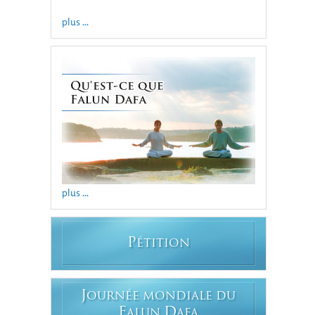
plus ...
plus ...
P
ÉTITION
J
OURNÉE MONDIALE DU
F
D
ALUN
AFA