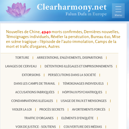
Nouvelles de Chine,
4940
morts confirmées, Dernières nouvelles,
Témoignages individuels, Révéler la persécution, Bureau 610, Mise
en scène tragique : l'épisode de l'auto-immolation, Camps de la
mort et trafic d'organes, Autres
TORTURE
|
ARRESTATIONS, ENLÈVEMENTS, DISPARITIONS
|
LAVAGES DE CERVEAU
|
DÉTENTIONS ILLÉGALES ET EMPRISONNEMENTS
|
EXTORSIONS
|
PERSÉCUTIONS DANS LA SOCIÉTÉ
|
DANS LES CAMPS DE TRAVAIL
|
TÉMOIGNAGES INDIVIDUELS
|
ACCUSATIONS FABRIQUÉES
|
HÔPITAUX PSYCHIATRIQUES
|
CONDAMNATIONS ILLÉGALES
|
USAGE DE FAUX ET MENSONGES
|
VIOLER LA LOI
|
PROCÈS SECRETS
|
AVORTEMENTS FORCÉS
|
TRAFFIC D'ORGANES
|
ELÉMENTS D'ENQUÊTE
|
VOIX DE JUSTICE - SOUTIENS
|
COUVERTURE DES MÉDIAS
|