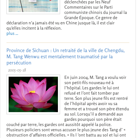
déclenchées par les Neuf
Commentaires sur le Parti
communiste chinois du journal la
Grande Époque. Ce genre de
déclaration n'a jamais été vu en Chine jusque là, il est clair
qu'elles incitent à la réflexion.
plus ...
Province de Sichuan : Un retraité de la ville de Chengdu,
M. Tang Wenwu est mentalement traumatisé par la
persécution
2005-05-18
En juin 2004, M. Tang a voulu voir
son petit-fils nouveau-né à
l’hôpital. Les gardes le lui ont
refusé et l’ont fait tomber par
terre. Son plus jeune fils est rentré
de l’hôpital après avoir vu sa
femme et a trouvé son père étendu
au sol. Lorsqu’il a demandé aux
gardes pourquoi son père était
couché par terre, les gardes ont aussitôt appelé la police.
Plusieurs policiers sont venus accuser le plus jeune des Tang d’ «
obstruction d’affaires officielles. » Ils l ‘ont battu au sol et lui ont