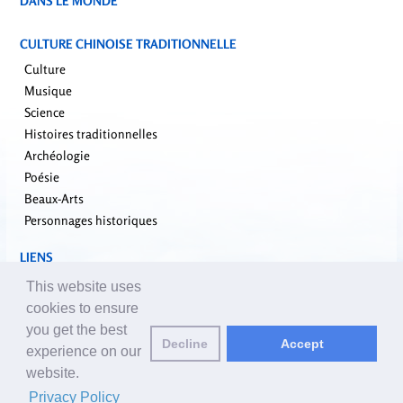
DANS LE MONDE
CULTURE CHINOISE TRADITIONNELLE
Culture
Musique
Science
Histoires traditionnelles
Archéologie
Poésie
Beaux-Arts
Personnages historiques
LIENS
falundafa.org
This website uses
faluninfo.net
cookies to ensure
minghui.org
you get the best
Decline
Accept
pureinsight.org
experience on our
website.
Email des éditeurs:
editor_fr@yuanming.net
| © 2001-2026 ClearHarmony.net |
Privacy Policy