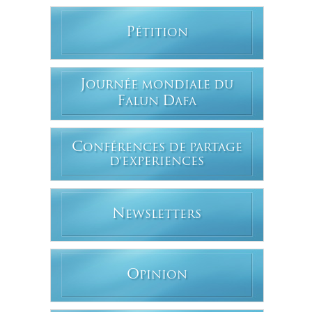
P
ÉTITION
J
OURNÉE MONDIALE DU
F
D
ALUN
AFA
C
ONFÉRENCES DE PARTAGE
D'EXPERIENCES
N
EWSLETTERS
O
PINION