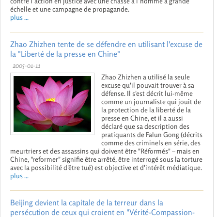
contré l’action en justice avec une chasse à l’homme à grande
échelle et une campagne de propagande.
plus ...
Zhao Zhizhen tente de se défendre en utilisant l'excuse de
la "Liberté de la presse en Chine"
2005-01-11
Zhao Zhizhen a utilisé la seule
excuse qu'il pouvait trouver à sa
défense. Il s'est décrit lui-même
comme un journaliste qui jouit de
la protection de la liberté de la
presse en Chine, et il a aussi
déclaré que sa description des
pratiquants de Falun Gong (décrits
comme des criminels en série, des
meurtriers et des assassins qui doivent être "Réformés" – mais en
Chine, "reformer" signifie être arrêté, être interrogé sous la torture
avec la possibilité d'être tué) est objective et d'intérêt médiatique.
plus ...
Beijing devient la capitale de la terreur dans la
persécution de ceux qui croient en "Vérité-Compassion-