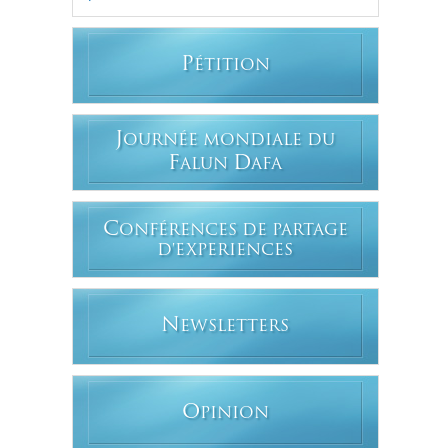
P
ÉTITION
J
OURNÉE MONDIALE DU
F
D
ALUN
AFA
C
ONFÉRENCES DE PARTAGE
D'EXPERIENCES
N
EWSLETTERS
O
PINION