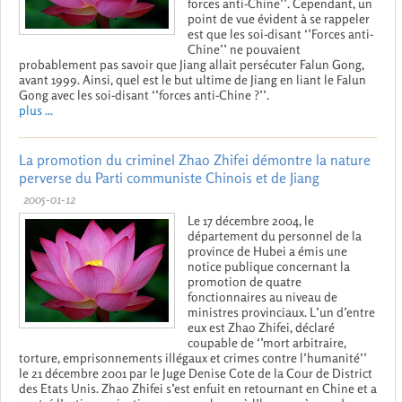
forces anti-Chine’’. Cependant, un
point de vue évident à se rappeler
est que les soi-disant ‘’Forces anti-
Chine’’ ne pouvaient
probablement pas savoir que Jiang allait persécuter Falun Gong,
avant 1999. Ainsi, quel est le but ultime de Jiang en liant le Falun
Gong avec les soi-disant ‘’forces anti-Chine ?’’.
plus ...
La promotion du criminel Zhao Zhifei démontre la nature
perverse du Parti communiste Chinois et de Jiang
2005-01-12
Le 17 décembre 2004, le
département du personnel de la
province de Hubei a émis une
notice publique concernant la
promotion de quatre
fonctionnaires au niveau de
ministres provinciaux. L’un d’entre
eux est Zhao Zhifei, déclaré
coupable de ‘’mort arbitraire,
torture, emprisonnements illégaux et crimes contre l’humanité’’
le 21 décembre 2001 par le Juge Denise Cote de la Cour de District
des Etats Unis. Zhao Zhifei s’est enfuit en retournant en Chine et a