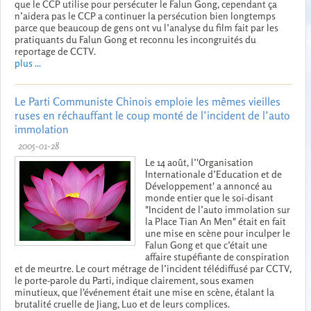
que le CCP utilise pour persécuter le Falun Gong, cependant ça
n’aidera pas le CCP a continuer la persécution bien longtemps
parce que beaucoup de gens ont vu l’analyse du film fait par les
pratiquants du Falun Gong et reconnu les incongruités du
reportage de CCTV.
plus ...
Le Parti Communiste Chinois emploie les mêmes vieilles
ruses en réchauffant le coup monté de l’incident de l’auto
immolation
2005-01-28
Le 14 août, l’'Organisation
Internationale d’Education et de
Développement' a annoncé au
monde entier que le soi-disant
"Incident de l’auto immolation sur
la Place Tian An Men" était en fait
une mise en scène pour inculper le
Falun Gong et que c’était une
affaire stupéfiante de conspiration
et de meurtre. Le court métrage de l’incident télédiffusé par CCTV,
le porte-parole du Parti, indique clairement, sous examen
minutieux, que l'événement était une mise en scène, étalant la
brutalité cruelle de Jiang, Luo et de leurs complices.