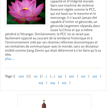
capacité et d’intégrité morale.
Sans une machine de violence
finement réglée comme le PCC,
qui est basé sur le meurtre et le
mensonge, il n’aurait jamais été
capable d’initier ce génocide, un
génocide largement répandu dans
toute la Chine et qui a même
pénétré à l’étranger. Similairement, le PCC ne se serait pas
facilement opposé au courant de la tendance historique et à
l’environnement créé par ses récentes réformes économiques et
ses tentatives de communiquer avec le monde, sans un dictateur
entêté comme Jiang Zemin qui était déterminé à n’en faire qu’à sa
tête.
plus ...
Page | [
-100
] | [
-10
] |
1
| ... |
99
|
100
|
101
|
102
|
103
|
104
|
105
|