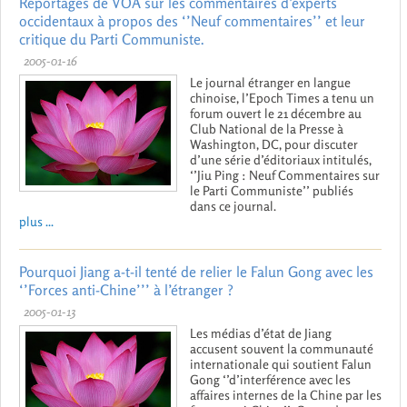
Reportages de VOA sur les commentaires d’experts
occidentaux à propos des ‘’Neuf commentaires’’ et leur
critique du Parti Communiste.
2005-01-16
Le journal étranger en langue
chinoise, l’Epoch Times a tenu un
forum ouvert le 21 décembre au
Club National de la Presse à
Washington, DC, pour discuter
d’une série d’éditoriaux intitulés,
‘’Jiu Ping : Neuf Commentaires sur
le Parti Communiste’’ publiés
dans ce journal.
plus ...
Pourquoi Jiang a-t-il tenté de relier le Falun Gong avec les
‘’Forces anti-Chine’’’ à l’étranger ?
2005-01-13
Les médias d’état de Jiang
accusent souvent la communauté
internationale qui soutient Falun
Gong ‘’d’interférence avec les
affaires internes de la Chine par les