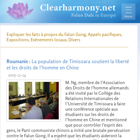
Expliquer les faits à propos du Falun Gong, Appels pacifiques,
Expositions, Evénements locaux, Divers
Roumanie :
La population de Timisoara soutient la liberté
et les droits de l’homme en Chine
2005-11-14
M. Ng, membre de l'Association
des Droits de l'homme allemands
a été invité par le Collège des
Relations Internationales de
l’Université de Timisoara à faire
une conférence spéciale aux
étudiants sur les droits de
l’homme en Chine et mentionné
que pour contrôler l’esprit des
gens, le Parti communiste chinois a initié une brutale persécution
contre le Falun Gong. Il a espéré que les étudiants aideront la