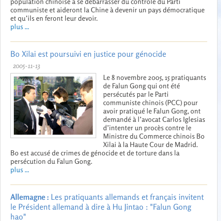
population chinoise à se débarrasser du contrôle du Parti
communiste et aideront la Chine à devenir un pays démocratique
et qu’ils en feront leur devoir.
plus ...
Bo Xilai est poursuivi en justice pour génocide
2005-11-13
Le 8 novembre 2005, 15 pratiquants
de Falun Gong qui ont été
persécutés par le Parti
communiste chinois (PCC) pour
avoir pratiqué le Falun Gong, ont
demandé à l’avocat Carlos Iglesias
d’intenter un procès contre le
Ministre du Commerce chinois Bo
Xilai à la Haute Cour de Madrid.
Bo est accusé de crimes de génocide et de torture dans la
persécution du Falun Gong.
plus ...
Allemagne :
Les pratiquants allemands et français invitent
le Président allemand à dire à Hu Jintao : "Falun Gong
hao"