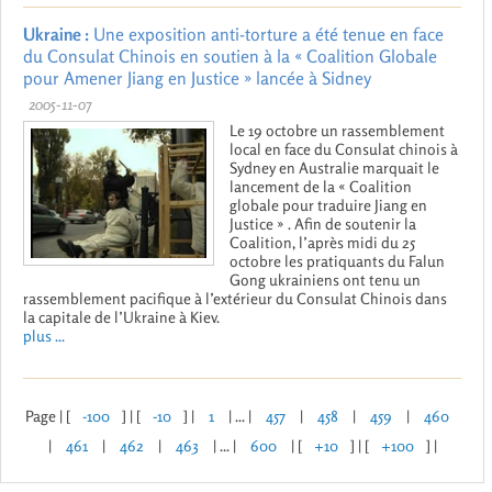
Ukraine :
Une exposition anti-torture a été tenue en face
du Consulat Chinois en soutien à la « Coalition Globale
pour Amener Jiang en Justice » lancée à Sidney
2005-11-07
Le 19 octobre un rassemblement
local en face du Consulat chinois à
Sydney en Australie marquait le
lancement de la « Coalition
globale pour traduire Jiang en
Justice » . Afin de soutenir la
Coalition, l’après midi du 25
octobre les pratiquants du Falun
Gong ukrainiens ont tenu un
rassemblement pacifique à l’extérieur du Consulat Chinois dans
la capitale de l’Ukraine à Kiev.
plus ...
Page | [
-100
] | [
-10
] |
1
| ... |
457
|
458
|
459
|
460
|
461
|
462
|
463
| ... |
600
| [
+10
] | [
+100
] |