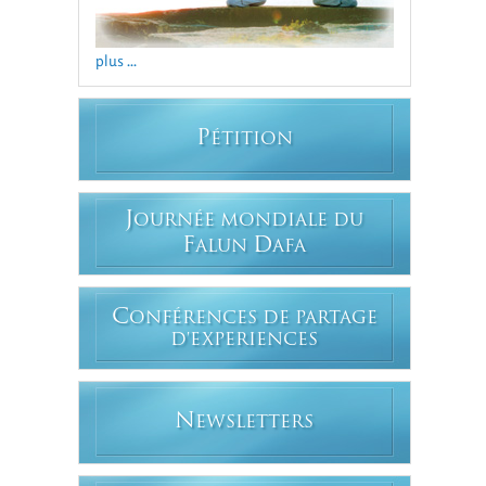
plus ...
P
ÉTITION
J
OURNÉE MONDIALE DU
F
D
ALUN
AFA
C
ONFÉRENCES DE PARTAGE
D'EXPERIENCES
N
EWSLETTERS