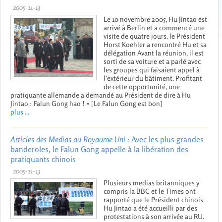
2005-11-13
Le 10 novembre 2005, Hu Jintao est
arrivé à Berlin et a commencé une
visite de quatre jours. le Président
Horst Koehler a rencontré Hu et sa
délégation Avant la réunion, il est
sorti de sa voiture et a parlé avec
les groupes qui faisaient appel à
l’extérieur du bâtiment. Profitant
de cette opportunité, une
pratiquante allemande a demandé au Président de dire à Hu
Jintao : Falun Gong hao ! » [Le Falun Gong est bon]
plus ...
Articles des Medias au Royaume Uni :
Avec les plus grandes
banderoles, le Falun Gong appelle à la libération des
pratiquants chinois
2005-11-13
Plusieurs medias britanniques y
compris la BBC et le Times ont
rapporté que le Président chinois
Hu Jintao a été accueilli par des
protestations à son arrivée au RU.