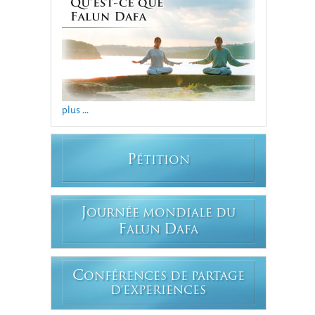
plus ...
P
ÉTITION
J
OURNÉE MONDIALE DU
F
D
ALUN
AFA
C
ONFÉRENCES DE PARTAGE
D'EXPERIENCES