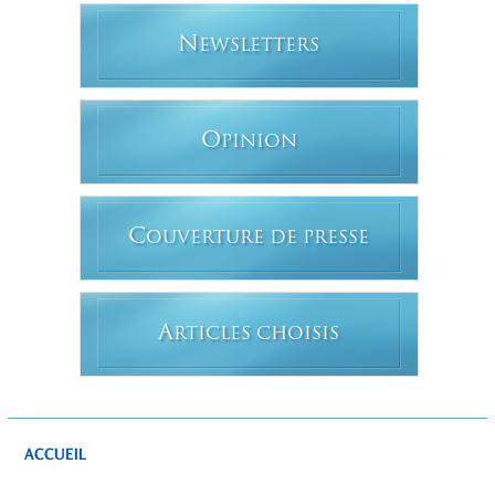
N
EWSLETTERS
O
PINION
C
OUVERTURE DE PRESSE
A
RTICLES CHOISIS
ACCUEIL