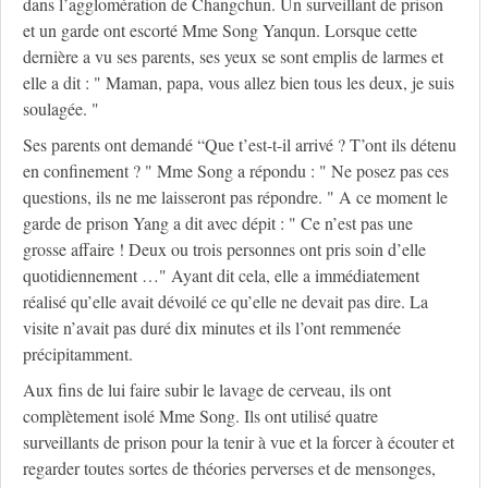
dans l’agglomération de Changchun. Un surveillant de prison
et un garde ont escorté Mme Song Yanqun. Lorsque cette
dernière a vu ses parents, ses yeux se sont emplis de larmes et
elle a dit : " Maman, papa, vous allez bien tous les deux, je suis
soulagée. "
Ses parents ont demandé “Que t’est-t-il arrivé ? T’ont ils détenu
en confinement ? " Mme Song a répondu : " Ne posez pas ces
questions, ils ne me laisseront pas répondre. " A ce moment le
garde de prison Yang a dit avec dépit : " Ce n’est pas une
grosse affaire ! Deux ou trois personnes ont pris soin d’elle
quotidiennement …" Ayant dit cela, elle a immédiatement
réalisé qu’elle avait dévoilé ce qu’elle ne devait pas dire. La
visite n’avait pas duré dix minutes et ils l’ont remmenée
précipitamment.
Aux fins de lui faire subir le lavage de cerveau, ils ont
complètement isolé Mme Song. Ils ont utilisé quatre
surveillants de prison pour la tenir à vue et la forcer à écouter et
regarder toutes sortes de théories perverses et de mensonges,