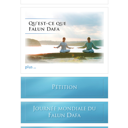
plus ...
P
ÉTITION
J
OURNÉE MONDIALE DU
F
D
ALUN
AFA