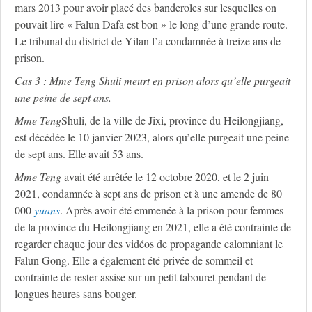
mars 2013 pour avoir placé des banderoles sur lesquelles on
pouvait lire « Falun Dafa est bon » le long d’une grande route.
Le tribunal du district de Yilan l’a condamnée à treize ans de
prison.
Cas 3 : M
me
Teng Shuli meurt en prison alors qu’elle purgeait
une peine de sept ans.
M
me
Teng
Shuli, de la ville de Jixi, province du Heilongjiang,
est décédée le 10 janvier 2023, alors qu’elle purgeait une peine
de sept ans. Elle avait 53 ans.
M
me
Teng
avait été arrêtée le 12 octobre 2020, et le 2 juin
2021, condamnée à sept ans de prison et à une amende de 80
000
yuans
. Après avoir été emmenée à la prison pour femmes
de la province du Heilongjiang en 2021, elle a été contrainte de
regarder chaque jour des vidéos de propagande calomniant le
Falun Gong. Elle a également été privée de sommeil et
contrainte de rester assise sur un petit tabouret pendant de
longues heures sans bouger.