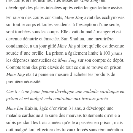
des coups et des insultes. Les fesses de
M
me
Jing
ont
développé des plaies infectées après cette longue torture assise.
En raison des coups constants,
M
me
Jing
avait des ecchymoses
sur tout le corps et toutes ses dents, à l’exception d’une seule,
sont tombées sous les coups. Elle avait du mal à manger et est
devenue dénutrie et émaciée. Sun Shuhua, une meurtrière
condamnée, a un jour giflé
M
me
Jing
si fort qu’elle est devenue
sourde d’une oreille. La prison a également limité à 100
yuans
les dépenses mensuelles de
M
me
Jing
sur son compte de dépôt.
Compte tenu des prix élevés de tout ce qui se trouve en prison,
M
me
Jing
était à peine en mesure d’acheter les produits de
première nécessité.
Cas 6 : Une jeune femme développe une maladie cardiaque en
prison et est malgré cela contrainte aux travaux forcés
M
me
Liu
Kaixin, âgée d’environ 31 ans, a développé une
maladie cardiaque à la suite des mauvais traitements qu’elle a
subis pendant les trois années qu’elle a passées en prison, mais
doit malgré tout effectuer des travaux forcés sans rémunération.