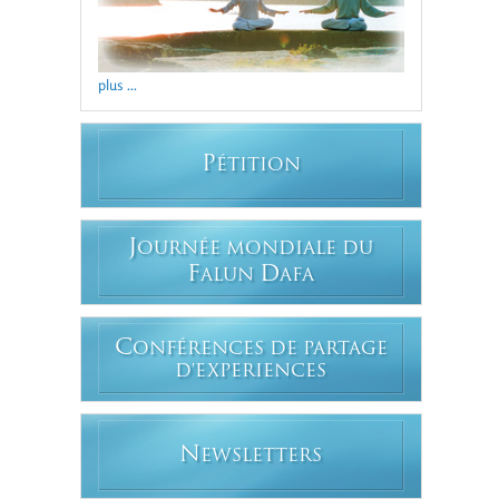
plus ...
P
ÉTITION
J
OURNÉE MONDIALE DU
F
D
ALUN
AFA
C
ONFÉRENCES DE PARTAGE
D'EXPERIENCES
N
EWSLETTERS