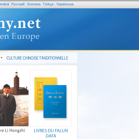
omână
Pусский
Svenska
Türkçe
Yкраїнська
CULTURE CHINOISE TRADITIONNELLE
re Li Hongzhi
LIVRES DU FALUN
DAFA