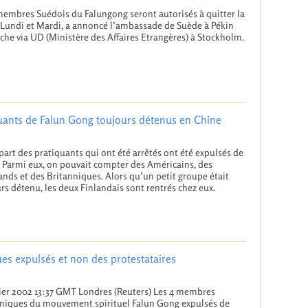
membres Suédois du Falungong seront autorisés à quitter la
Lundi et Mardi, a annoncé l’ambassade de Suède à Pékin
he via UD (Ministère des Affaires Etrangères) à Stockholm.
quants de Falun Gong toujours détenus en Chine
part des pratiquants qui ont été arrêtés ont été expulsés de
 Parmi eux, on pouvait compter des Américains, des
nds et des Britanniques. Alors qu’un petit groupe était
rs détenu, les deux Finlandais sont rentrés chez eux.
ues expulsés et non des protestataires
rier 2002 13:37 GMT Londres (Reuters) Les 4 membres
niques du mouvement spirituel Falun Gong expulsés de