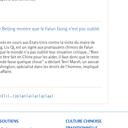
e Beijing montre que le Falun Gong n’est pas oublié.
cès en cours aux Etats-Unis contre la visite du maire de
ng, Liu Qi, est un signe aux pratiquants chinois de Falun
ue le monde n’a pas oublié leur situation critique...“Rien
t être fait en Chine pour les aider, il faut donc que le reste
de fasse quelque chose” a déclaré Terri Marsh, un avocat
hington, spécialisé dans les droits de l’homme, impliqué
affaire.
0
] |
1
| ... |
39
|
40
|
41
|
42
|
43
|
44
|
SOUTIENS
CULTURE CHINOISE
TRADITIONNELLE