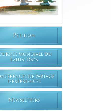
P
ÉTITION
OURNÉE MONDIALE DU
F
D
ALUN
AFA
ONFÉRENCES DE PARTAGE
D'EXPERIENCES
N
EWSLETTERS