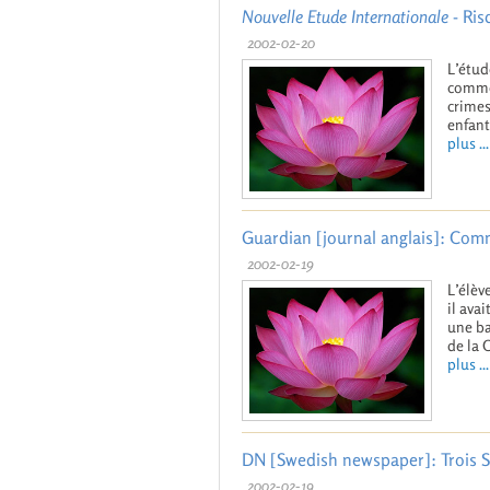
Nouvelle Etude Internationale
- Ris
2002-02-20
L’étud
commer
crimes
enfant
plus ...
Guardian [journal anglais]: Comm
2002-02-19
L’élèv
il ava
une ba
de la C
plus ...
DN [Swedish newspaper]: Trois S
2002-02-19