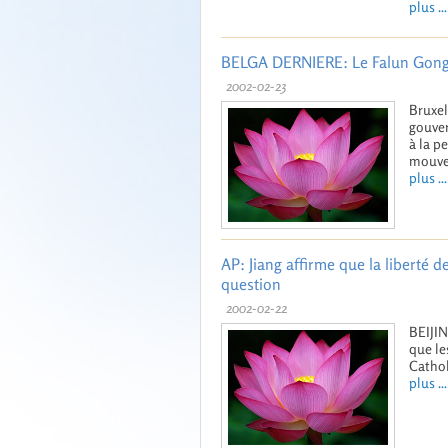
plus ...
BELGA DERNIERE: Le Falun Gong B
2002-02-23
Bruxel
gouver
à la p
mouvem
plus ...
AP: Jiang affirme que la liberté d
question
2002-02-22
BEIJIN
que le
Cathol
plus ...