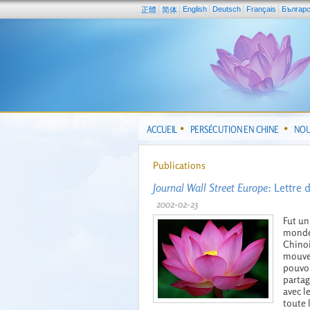
English
Deutsch
Français
Българ
正體
简体
ACCUEIL
PERSÉCUTION EN CHINE
NOU
Publications
Journal Wall Street Europe
: Lettre
2002-02-23
Fut un
monde 
Chinoi
mouvem
pouvoi
partag
avec l
toute 