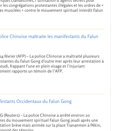
iques clandestines, l’utilisation d’agents secrets pour
rer les congrégations protestantes illégales et les ordres de «
s musclées » contre le mouvement spirituel interdit Falun
lice Chinoise maltraite les manifestants du Falun
 14 février (AFP) – La police Chinoise a maltraité plusieurs
stantes du Falun Gong d’outre mer après leur arrestation à
Jeudi, frappant l'une en plein visage et l’injuriant
ement rapporte un témoin de l’AFP.
ifestants Occidentaux du Falun Gong
G (Reuters) – La police Chinoise a arrêté environ 20
es du mouvement spirituel Falun Gong jeudi après une
tation brève mais animée sur la place Tiananmen à Pékin,
pporté des témoins...