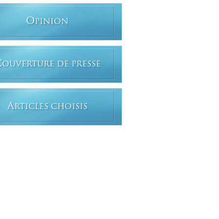
O
PINION
C
OUVERTURE DE PRESSE
A
RTICLES CHOISIS