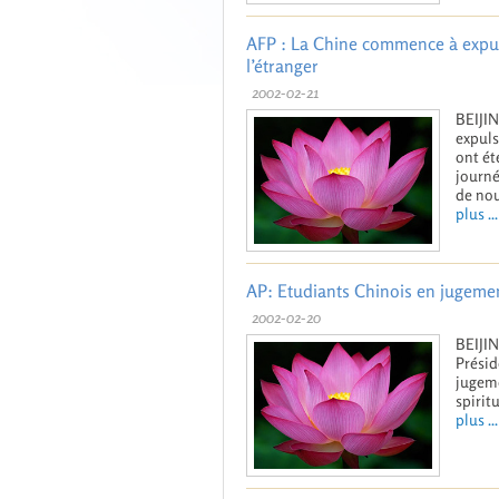
AFP : La Chine commence à expul
l’étranger
2002-02-21
BEIJIN
expuls
ont ét
journé
de nou
plus ...
AP: Etudiants Chinois en jugeme
2002-02-20
BEIJIN
Présid
jugeme
spirit
plus ...