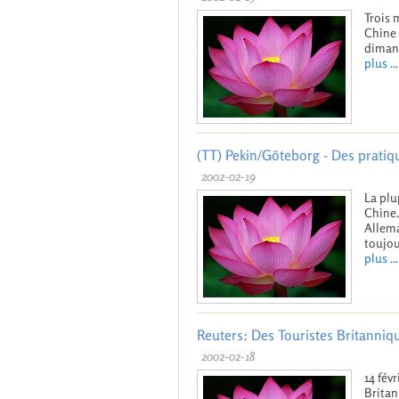
Trois 
Chine 
dimanc
plus ...
(TT) Pekin/Göteborg - Des prati
2002-02-19
La plu
Chine.
Allema
toujou
plus ...
Reuters: Des Touristes Britanniq
2002-02-18
14 fév
Britan