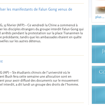
ser les manifestants de Falun Gong venus de
plus ...
G, 15 Février (AFP) – Ce vendredi la Chine a commencé à
er les disciples étrangers du groupe interdit Falun Gong qui
é arrêtés pendant la protestation sur la place Tiananmen la
e précédante, tandis que les ambassades étaient en quête
velles sur les autres détenus.
J
nt
C
G (AP) -- Six étudiants chinois de l’université où le
ent Bush fera cette semaine une allocution sont en
nt pour avoir diffusé des documents sur le mouvement
uel interdit, a dit lundi un groupe des droits de l’homme.