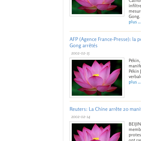
Cathol
infilt
mesure
Gong.
plus ...
AFP (Agence France-Presse): la po
Gong arrêtés
2002-02-15
Pékin,
manife
Pékin 
verbal
plus ...
Reuters: La Chine arrête 20 man
2002-02-14
BEIJIN
membr
protes
ont ra