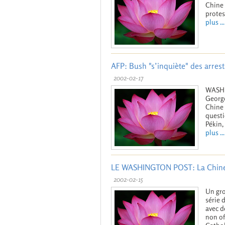
Chine 
protes
plus ...
AFP: Bush "s’inquiète" des arres
2002-02-17
WASHIN
George
Chine 
questi
Pékin,
plus ...
LE WASHINGTON POST: La Chine in
2002-02-15
Un gro
série 
avec d
non off