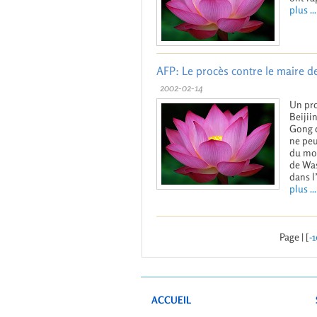
plus ...
AFP: Le procès contre le maire d
2002-02-14
Un pro
Beijii
Gong q
ne peu
du mon
de Was
dans l’
plus ...
Page | [
-1
ACCUEIL