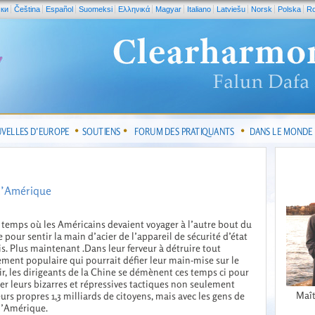
ски
Čeština
Español
Suomeksi
Ελληνικά
Magyar
Italiano
Latviešu
Norsk
Polska
R
VELLES D’EUROPE
SOUTIENS
FORUM DES PRATIQUANTS
DANS LE MONDE
 d’Amérique
 temps où les Américains devaient voyager à l’autre bout du
pour sentir la main d’acier de l’appareil de sécurité d’état
s. Plus maintenant .Dans leur ferveur à détruire tout
ent populaire qui pourrait défier leur main-mise sur le
r, les dirigeants de la Chine se démènent ces temps ci pour
er leurs bizarres et répressives tactiques non seulement
Maît
eurs propres 1,3 milliards de citoyens, mais avec les gens de
l’Amérique.