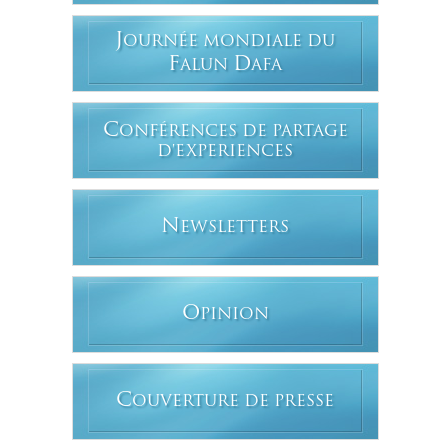
J
OURNÉE MONDIALE DU
F
D
ALUN
AFA
C
ONFÉRENCES DE PARTAGE
D'EXPERIENCES
N
EWSLETTERS
O
PINION
C
OUVERTURE DE PRESSE