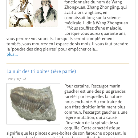
fonctionnaire du nom de Wang
Zhongxuan. Zhang Zhongjing, qui
avait alors vingt ans, en
connaissait long sur la science
médicale. Il dît à Wang Zhongxuan
: “Vous souffrez d'une maladie.
Lorsque vous aurez quarante ans,
vous perdrez vos sourcils. Lorsqu'ils seront complètement
tombés, vous mourrez en l'espace de six mois. Il vous faut prendre
la "poudre des cinq pierres" pour empêcher cela...
plus ...
La nuit des trilobites (1ère partie)
2017-07-28
Pour certains, l’escargot marin
gaucher est une des plus grandes
raretés par lesquelles la nature
nous enchante. Au contraire de
son frère droitier infiniment plus
commun, l’escargot gaucher a une
légère mutation, qui a causé
l’inversion de la spirale de sa
coquille. Cette caractéristique
signifie que les pinces ouvre-boîtes de son farouche opposant, le