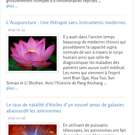
grossièrement trompée à d'innombrables reprises ...
plus ...
L'Acupuncture : Une thérapie sans instruments modernes
2013-05-23
Il y avait dans l'ancien temps
beaucoup de médecins chinois qui
possédaient la capacité supra
normale de voir à travers le corps
humain ainsi que celle de
diagnostiquer les maladies des
patients sans aucun outil médical.
Les noms qui viennent à l'esprit
sont Bian Que, Hua Tuo, Sun
Simiao et Li Shizhen. Voici l'histoire de Pang Anchang ...
plus ...
Le taux de natalité d’étoiles d’un nouvel amas de galaxies
abasourdit les astronomes
2013-01-06
En utilisant de puissants
télescopes, les astronomes ont fait