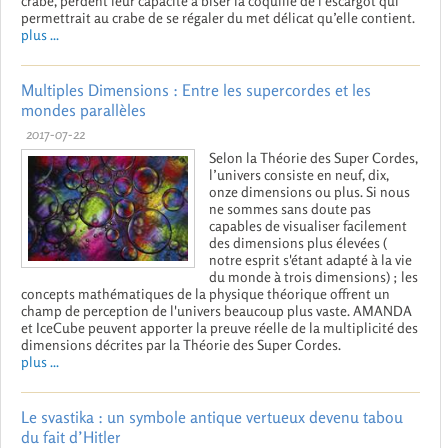
crabe, perdent leur capacité à biser la coquille de l’escargot qui
permettrait au crabe de se régaler du met délicat qu’elle contient.
plus ...
Multiples Dimensions : Entre les supercordes et les
mondes parallèles
2017-07-22
Selon la Théorie des Super Cordes,
l’univers consiste en neuf, dix,
onze dimensions ou plus. Si nous
ne sommes sans doute pas
capables de visualiser facilement
des dimensions plus élevées (
notre esprit s'étant adapté à la vie
du monde à trois dimensions) ; les
concepts mathématiques de la physique théorique offrent un
champ de perception de l'univers beaucoup plus vaste. AMANDA
et IceCube peuvent apporter la preuve réelle de la multiplicité des
dimensions décrites par la Théorie des Super Cordes.
plus ...
Le svastika : un symbole antique vertueux devenu tabou
du fait d’Hitler