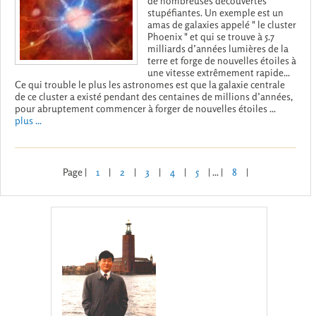
de nombreuses découvertes
stupéfiantes. Un exemple est un
amas de galaxies appelé " le cluster
Phoenix " et qui se trouve à 5.7
milliards d’années lumières de la
terre et forge de nouvelles étoiles à
une vitesse extrêmement rapide...
Ce qui trouble le plus les astronomes est que la galaxie centrale
de ce cluster a existé pendant des centaines de millions d’années,
pour abruptement commencer à forger de nouvelles étoiles ...
plus ...
Page |
1
|
2
|
3
|
4
|
5
| ... |
8
|