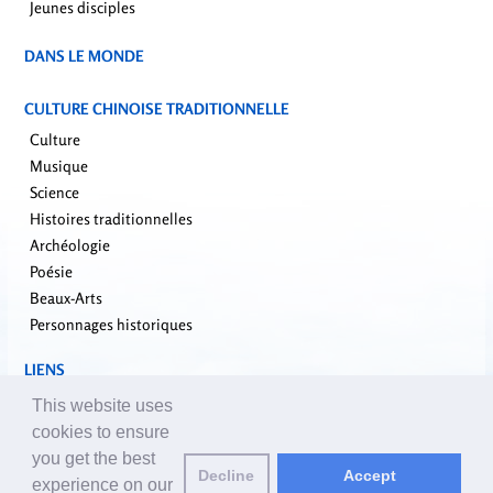
Jeunes disciples
DANS LE MONDE
CULTURE CHINOISE TRADITIONNELLE
Culture
Musique
Science
Histoires traditionnelles
Archéologie
Poésie
Beaux-Arts
Personnages historiques
LIENS
falundafa.org
This website uses
faluninfo.net
cookies to ensure
minghui.org
you get the best
Decline
Accept
pureinsight.org
experience on our