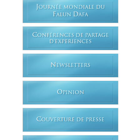
J
OURNÉE MONDIALE DU
F
D
ALUN
AFA
C
ONFÉRENCES DE PARTAGE
D'EXPERIENCES
N
EWSLETTERS
O
PINION
C
OUVERTURE DE PRESSE