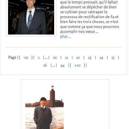
que le temps pressait, qu'il fallait
absolument se dépêcher de bien
se cultiver pour rattraper le
processus de rectification de Fa et
bien faire les trois choses, ce n'est
que comme ça que nous pourrons
accomplir nos vœux ...
plus ...
Page | [
-10
] |
1
| ... |
10
|
11
|
12
|
13
|
14
|
15
|
16
| ... |
44
| [
+10
] |