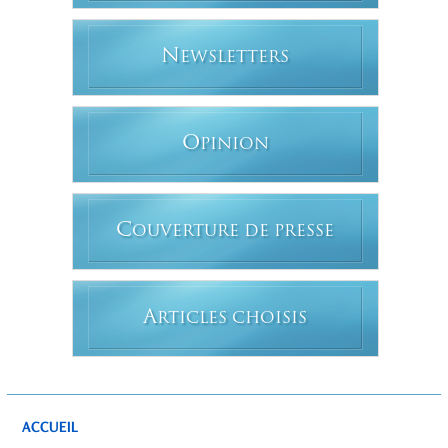
N
EWSLETTERS
O
PINION
C
OUVERTURE DE PRESSE
A
RTICLES CHOISIS
ACCUEIL