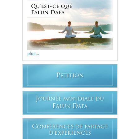
plus ...
P
ÉTITION
J
OURNÉE MONDIALE DU
F
D
ALUN
AFA
C
ONFÉRENCES DE PARTAGE
D'EXPERIENCES