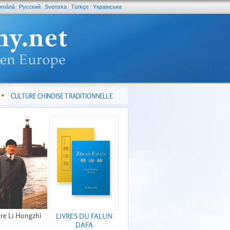
omână
Pусский
Svenska
Türkçe
Yкраїнська
CULTURE CHINOISE TRADITIONNELLE
re Li Hongzhi
LIVRES DU FALUN
DAFA