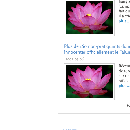
Jiang 
"campa
fait q
il a c
plus ...
Plus de 160 non-pratiquants du n
innocenter officiellement le Falun
2002-05-06
Récemm
de 160
sur un
offici
plus ...
Pa