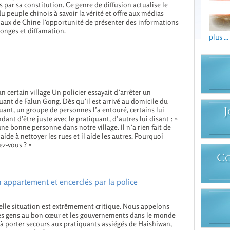
s par sa constitution. Ce genre de diffusion actualise le
du peuple chinois à savoir la vérité et offre aux médias
aux de Chine l’opportunité de présenter des informations
onges et diffamation.
plus ...
n certain village Un policier essayait d’arrêter un
uant de Falun Gong. Dès qu’il est arrivé au domicile du
uant, un groupe de personnes l’a entouré, certains lui
J
ant d’être juste avec le pratiquant, d’autres lui disant : «
une bonne personne dans notre village. Il n’a rien fait de
l aide à nettoyer les rues et il aide les autres. Pourquoi
tez-vous ? »
C
 appartement et encerclés par la police
elle situation est extrêmement critique. Nous appelons
es gens au bon cœur et les gouvernements dans le monde
 à porter secours aux pratiquants assiégés de Haishiwan,