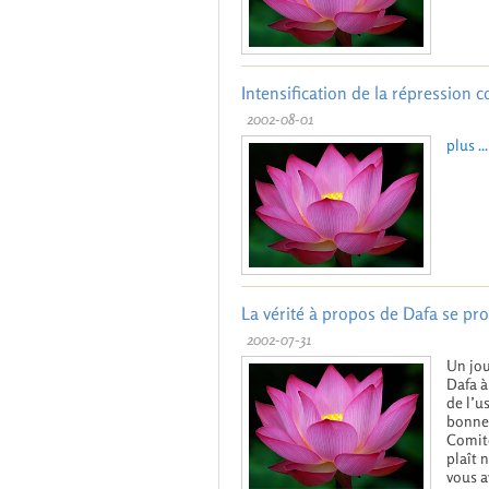
Intensification de la répression 
2002-08-01
plus ...
La vérité à propos de Dafa se prop
2002-07-31
Un jou
Dafa à
de l’u
bonnes
Comité
plaît 
vous a