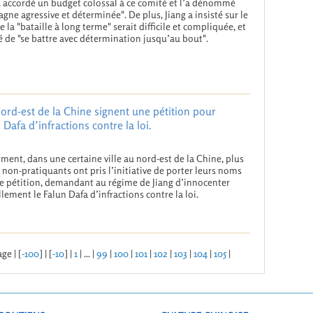
a accordé un budget colossal à ce comité et l’a dénommé
gne agressive et déterminée". De plus, Jiang a insisté sur le
ue la "bataille à long terme" serait difficile et compliquée, et
rié de "se battre avec détermination jusqu’au bout".
ord-est de la Chine signent une pétition pour
 Dafa d’infractions contre la loi.
ent, dans une certaine ville au nord-est de la Chine, plus
 non-pratiquants ont pris l’initiative de porter leurs noms
e pétition, demandant au régime de Jiang d’innocenter
ellement le Falun Dafa d’infractions contre la loi.
ge | [
-100
] | [
-10
] |
1
| ... |
99
|
100
|
101
|
102
|
103
|
104
|
105
|