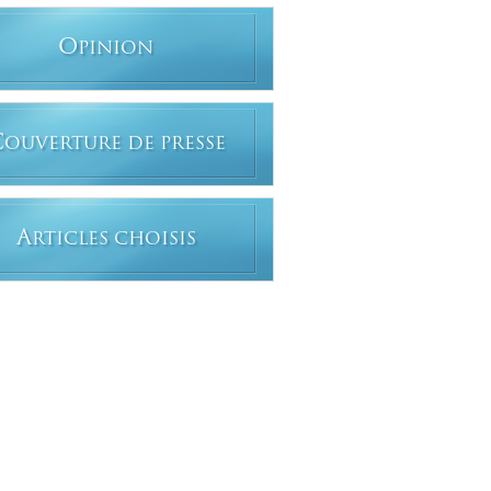
O
PINION
C
OUVERTURE DE PRESSE
A
RTICLES CHOISIS