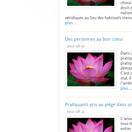
chinoi
droit 
nation
véridiques au lieu des habituels mens
plus ...
Des personnes au bon coeur
2002-08-30
Dans u
pratiq
pratiq
demand
C’est 
mal. I
l’arrê
plus ...
Pratiquants pris au piège dans un
2002-08-23
L’actu
tous l
entier