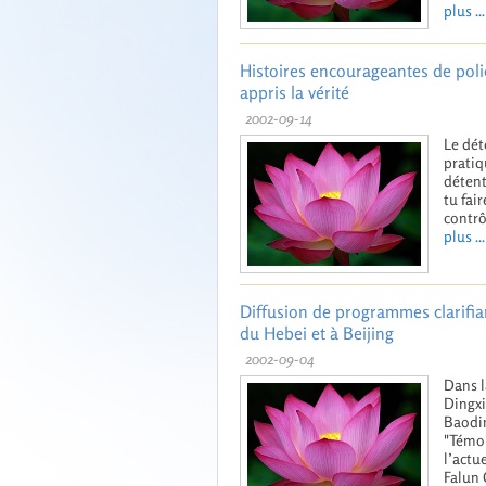
plus ...
Histoires encourageantes de poli
appris la vérité
2002-09-14
Le dét
pratiq
détent
tu fai
contrôl
plus ...
Diffusion de programmes clarifia
du Hebei et à Beijing
2002-09-04
Dans l
Dingxi
Baodin
"Témoi
l’actu
Falun 