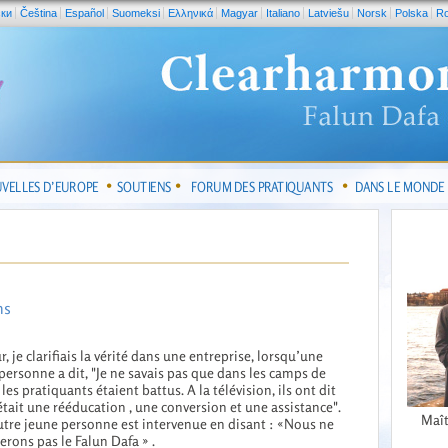
ски
Čeština
Español
Suomeksi
Ελληνικά
Magyar
Italiano
Latviešu
Norsk
Polska
R
VELLES D’EUROPE
SOUTIENS
FORUM DES PRATIQUANTS
DANS LE MONDE
ns
r, je clarifiais la vérité dans une entreprise, lorsqu’une
personne a dit, "Je ne savais pas que dans les camps de
 les pratiquants étaient battus. A la télévision, ils ont dit
était une rééducation , une conversion et une assistance".
Maît
tre jeune personne est intervenue en disant : «Nous ne
erons pas le Falun Dafa » .