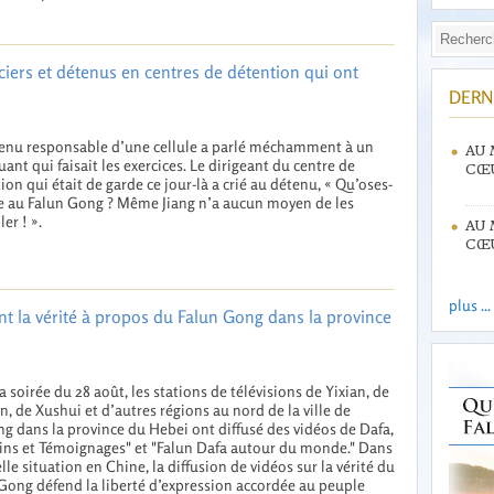
ciers et détenus en centres de détention qui ont
DERN
enu responsable d’une cellule a parlé méchamment à un
AU 
uant qui faisait les exercices. Le dirigeant du centre de
CŒU
ion qui était de garde ce jour-là a crié au détenu, « Qu’oses-
re au Falun Gong ? Même Jiang n’a aucun moyen de les
er ! ».
AU 
CŒU
plus ...
nt la vérité à propos du Falun Gong dans la province
a soirée du 28 août, les stations de télévisions de Yixian, de
n, de Xushui et d’autres régions au nord de la ville de
g dans la province du Hebei ont diffusé des vidéos de Dafa,
ns et Témoignages" et "Falun Dafa autour du monde." Dans
elle situation en Chine, la diffusion de vidéos sur la vérité du
Gong défend la liberté d’expression accordée au peuple