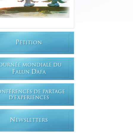
P
ÉTITION
OURNÉE MONDIALE DU
F
D
ALUN
AFA
ONFÉRENCES DE PARTAGE
D'EXPERIENCES
N
EWSLETTERS