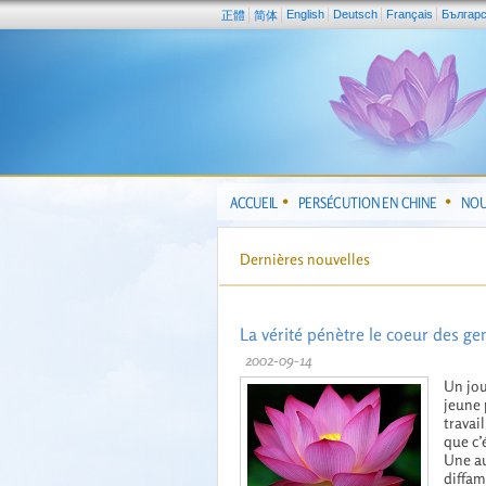
English
Deutsch
Français
Българ
正體
简体
ACCUEIL
PERSÉCUTION EN CHINE
NOU
Dernières nouvelles
La vérité pénètre le coeur des ge
2002-09-14
Un jou
jeune 
travail
que c’
Une au
diffam