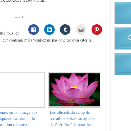
* * *
ler tous les
 leur contenu, mais veuillez ne pas omettre d'en citer la
tonie, en hommage aux
Les officiels du camp de
iquants tués durant la
travail de Shizishan ajoutent
écution (photos)
de l’héroïne à la nourriture
des pratiquants de Dafa