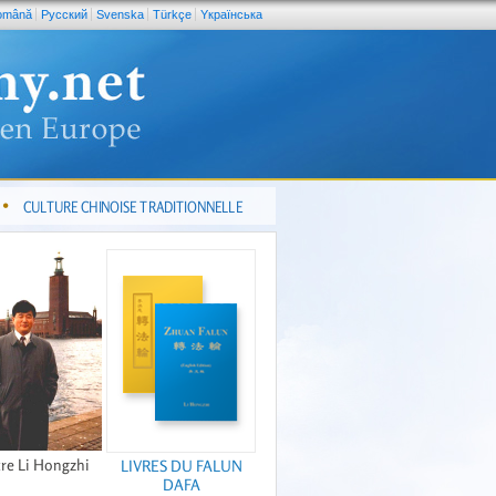
omână
Pусский
Svenska
Türkçe
Yкраїнська
CULTURE CHINOISE TRADITIONNELLE
re Li Hongzhi
LIVRES DU FALUN
DAFA