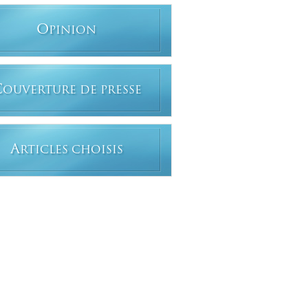
O
PINION
C
OUVERTURE DE PRESSE
A
RTICLES CHOISIS