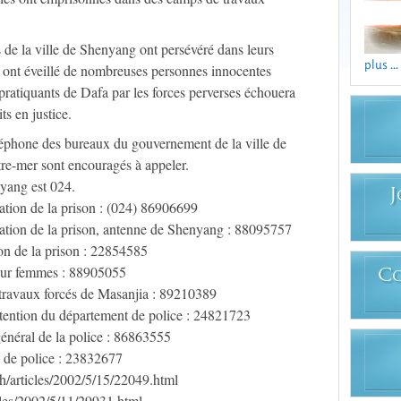
 de la ville de Shenyang ont persévéré dans leurs
plus ...
 Ils ont éveillé de nombreuses personnes innocentes
 pratiquants de Dafa par les forces perverses échouera
ts en justice.
éléphone des bureaux du gouvernement de la ville de
re-mer sont encouragés à appeler.
yang est 024.
J
ation de la prison : (024) 86906699
ration de la prison, antenne de Shenyang : 88095757
on de la prison : 22854585
our femmes : 88905055
C
travaux forcés de Masanjia : 89210389
tention du département de police : 24821723
général de la police : 86863555
 de police : 23832677
/articles/2002/5/15/22049.html
les/2002/5/11/29931.html