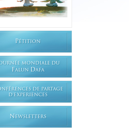
P
ÉTITION
OURNÉE MONDIALE DU
F
D
ALUN
AFA
ONFÉRENCES DE PARTAGE
D'EXPERIENCES
N
EWSLETTERS