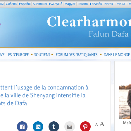
ски
Čeština
Español
Suomeksi
Ελληνικά
Magyar
Italiano
Latviešu
Norsk
Polska
R
VELLES D’EUROPE
SOUTIENS
FORUM DES PRATIQUANTS
DANS LE MONDE
ettent l’usage de la condamnation à
la ville de Shenyang intensifie la
nts de Dafa
Maît