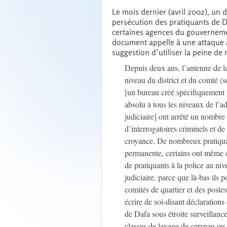
Le mois dernier (avril 2002), un d
persécution des pratiquants de D
certaines agences du gouvernemen
document appelle à une attaque 
suggestion d’utiliser la peine de 
Depuis deux ans, l’antenne de la
niveau du district et du comté (s
[un bureau créé spécifiquement 
absolu à tous les niveaux de l’ad
judiciaire] ont arrêté un nombre 
d’interrogatoires criminels et de
croyance. De nombreux pratiqua
permanente, certains ont même é
de pratiquants à la police au ni
judiciaire, parce que là-bas ils 
comités de quartier et des postes
écrire de soi-disant déclaration
de Dafa sous étroite surveillance
classes de lavage de cerveau ou