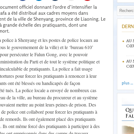
ocument officiel donnant l’ordre d’intensifier la
afa a été distribué aux cadres moyens dans
t de la ville de Shenyang, province de Liaoning. Le
à grande échelle des pratiquants, dont une
DERN
mort.
 police à Shenyang et les postes de police locaux au
AU 
CŒU
ous le gouvernement de la ville) et le ‘bureau 610’
pour persécuter le Falun Gong, avec le pouvoir
ministration du Parti et de tout le système politique et
AU 
CŒU
incalculable de pratiquants. La police a fait usage
 tortures pour forcer les pratiquants à renoncer à leur
nts ont été blessés ou handicapés de façon
plus ...
té tués. La police locale a envoyé de nombreux cas
veau de la ville, au bureau du procureur et au système
pouvaient mettre au point leurs peines de prison. Des
 de police ont collaboré pour forcer les pratiquants à
s de remords. Ils ont également placé des pratiquants
. Ils ont même forcé des pratiquants à participer à des
 les ont emprisonnés dans des camps de travaux