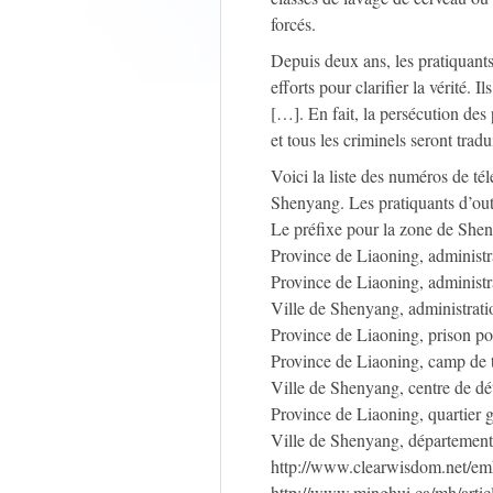
forcés.
Depuis deux ans, les pratiquants
efforts pour clarifier la vérité.
[…]. En fait, la persécution des
et tous les criminels seront tradui
Voici la liste des numéros de t
Shenyang. Les pratiquants d’out
Le préfixe pour la zone de Shen
Province de Liaoning, administr
Province de Liaoning, administ
Ville de Shenyang, administrati
Province de Liaoning, prison p
Province de Liaoning, camp de 
Ville de Shenyang, centre de dé
Province de Liaoning, quartier 
Ville de Shenyang, département
http://www.clearwisdom.net/emh
http://www.minghui.ca/mh/artic