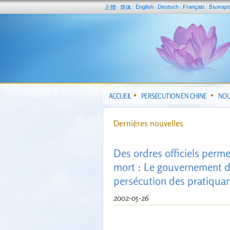
English
Deutsch
Français
Българ
正體
简体
ACCUEIL
PERSÉCUTION EN CHINE
NOU
Dernières nouvelles
Des ordres officiels perm
mort : Le gouvernement de 
persécution des pratiqua
2002-05-26