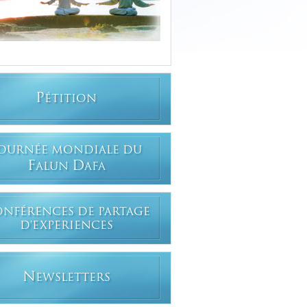
P
ÉTITION
OURNÉE MONDIALE DU
F
D
ALUN
AFA
ONFÉRENCES DE PARTAGE
D'EXPERIENCES
N
EWSLETTERS