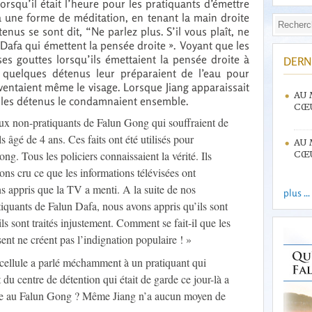
orsqu’il était l’heure pour les pratiquants d’émettre
 à une forme de méditation, en tenant la main droite
enus se sont dit, “Ne parlez plus. S’il vous plaît, ne
 Dafa qui émettent la pensée droite ». Voyant que les
ses gouttes lorsqu’ils émettaient la pensée droite à
DERN
, quelques détenus leur préparaient de l’eau pour
éventaient même le visage. Lorsque Jiang apparaissait
AU 
s les détenus le condamnaient ensemble.
CŒU
eux non-pratiquants de Falun Gong qui souffraient de
s âgé de 4 ans. Ces faits ont été utilisés pour
AU 
ng. Tous les policiers connaissaient la vérité. Ils
CŒU
ons cru ce que les informations télévisées ont
 appris que la TV a menti. A la suite de nos
plus ...
tiquants de Falun Dafa, nous avons appris qu’ils sont
ls sont traités injustement. Comment se fait-il que les
ent ne créent pas l’indignation populaire ! »
cellule a parlé méchamment à un pratiquant qui
t du centre de détention qui était de garde ce jour-là a
aire au Falun Gong ? Même Jiang n’a aucun moyen de