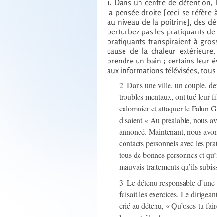
1. Dans un centre de détention, l
la pensée droite [ceci se réfère
au niveau de la poitrine], des dét
perturbez pas les pratiquants de
pratiquants transpiraient à gros
cause de la chaleur extérieure
prendre un bain ; certains leur 
aux informations télévisées, tou
2. Dans une ville, un couple, d
troubles mentaux, ont tué leur fil
calomnier et attaquer le Falun Go
disaient « Au préalable, nous av
annoncé. Maintenant, nous avons
contacts personnels avec les pra
tous de bonnes personnes et qu’i
mauvais traitements qu’ils subiss
3. Le détenu responsable d’une 
faisait les exercices. Le dirigean
crié au détenu, « Qu’oses-tu f