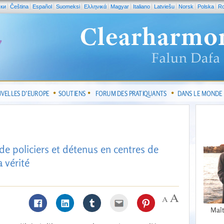
ски
Čeština
Español
Suomeksi
Ελληνικά
Magyar
Italiano
Latviešu
Norsk
Polska
R
VELLES D’EUROPE
SOUTIENS
FORUM DES PRATIQUANTS
DANS LE MONDE
de policiers et détenus en centres de
a vérité
Maît