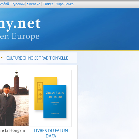
omână
Pусский
Svenska
Türkçe
Yкраїнська
CULTURE CHINOISE TRADITIONNELLE
re Li Hongzhi
LIVRES DU FALUN
DAFA