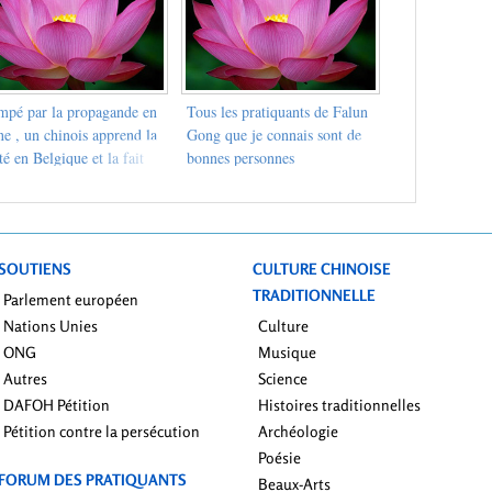
mpé par la propagande en
Tous les pratiquants de Falun
e , un chinois apprend la
Gong que je connais sont de
té en Belgique et la fait
bonnes personnes
uler
SOUTIENS
CULTURE CHINOISE
TRADITIONNELLE
Parlement européen
Nations Unies
Culture
ONG
Musique
Autres
Science
DAFOH Pétition
Histoires traditionnelles
Pétition contre la persécution
Archéologie
Poésie
FORUM DES PRATIQUANTS
Beaux-Arts