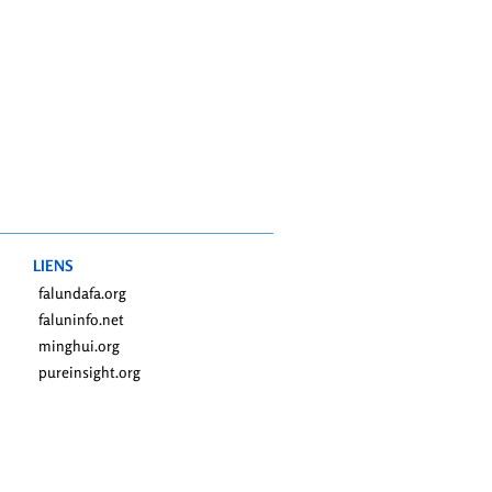
LIENS
falundafa.org
faluninfo.net
minghui.org
pureinsight.org