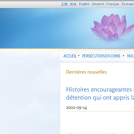
English
Deutsch
Français
Българ
正體
简体
ACCUEIL
PERSÉCUTION EN CHINE
NOU
Dernières nouvelles
Histoires encourageantes 
détention qui ont appris l
2002-09-14