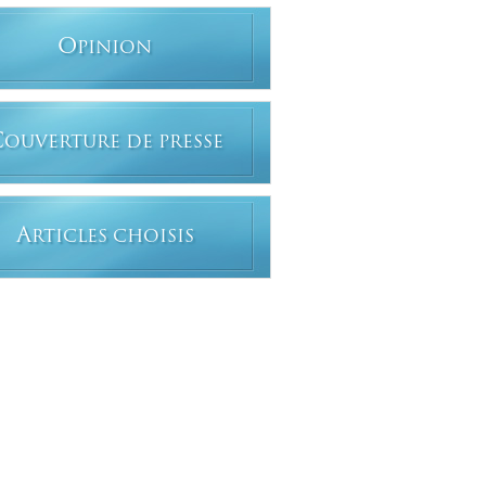
O
PINION
C
OUVERTURE DE PRESSE
A
RTICLES CHOISIS