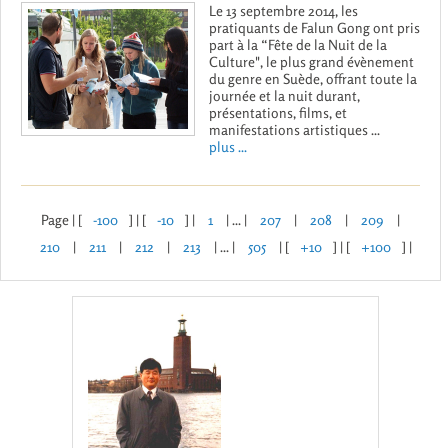
Le 13 septembre 2014, les
pratiquants de Falun Gong ont pris
part à la “Fête de la Nuit de la
Culture", le plus grand évènement
du genre en Suède, offrant toute la
journée et la nuit durant,
présentations, films, et
manifestations artistiques ...
plus ...
Page | [
-100
] | [
-10
] |
1
| ... |
207
|
208
|
209
|
210
|
211
|
212
|
213
| ... |
505
| [
+10
] | [
+100
] |