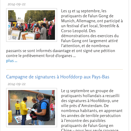
2014-09-22
Les 13 et 14 septembre, les
pratiquants de Falun Gong de
Munich, Allemagne, ont participé à
un festival d'art local, Streetlife &
Corso Leopold. Des
démonstrations des exercices du
Falun Gong ont largement attiré
l'attention, et de nombreux
passants se sont informés davantage et ont signé une pétition
contre le prélèvement forcé d'organes ...
plus ...
Campagne de signatures à Hoofddorp aux Pays-Bas
2014-09-22
Le 13 septembre un groupe de
pratiquants hollandais a recueilli
des signatures à Hoofddorp, une
ville près d’Amsterdam. De
nombreux habitants, en apprenant
les années de terrible persécution
à l’encontre des paisibles
pratiquants de Falun Gong en
Chine – pour leur seule croyance