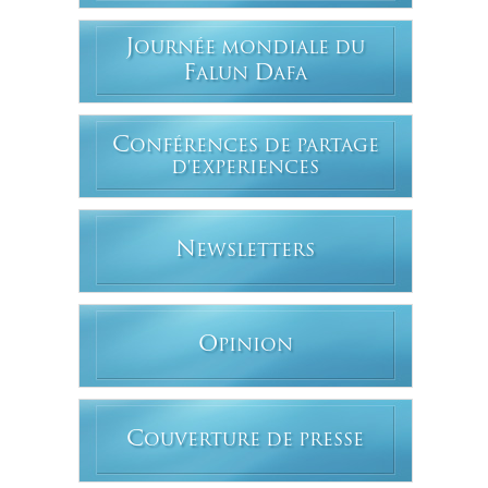
J
OURNÉE MONDIALE DU
F
D
ALUN
AFA
C
ONFÉRENCES DE PARTAGE
D'EXPERIENCES
N
EWSLETTERS
O
PINION
C
OUVERTURE DE PRESSE