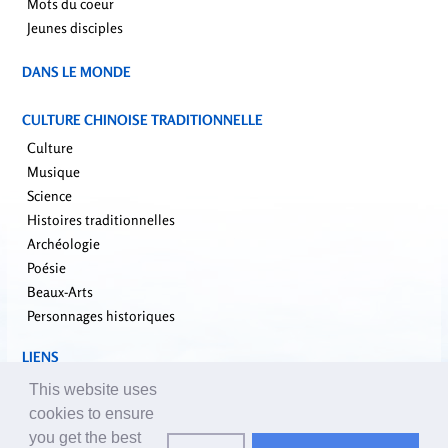
Mots du coeur
Jeunes disciples
DANS LE MONDE
CULTURE CHINOISE TRADITIONNELLE
Culture
Musique
Science
Histoires traditionnelles
Archéologie
Poésie
Beaux-Arts
Personnages historiques
LIENS
falundafa.org
This website uses
faluninfo.net
cookies to ensure
minghui.org
you get the best