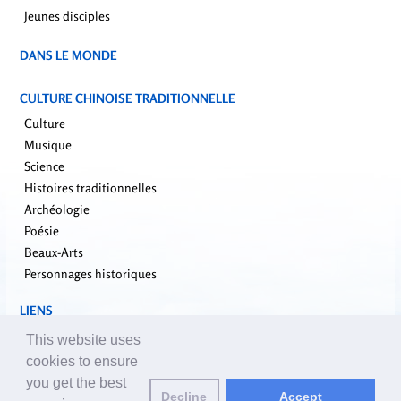
Jeunes disciples
DANS LE MONDE
CULTURE CHINOISE TRADITIONNELLE
Culture
Musique
Science
Histoires traditionnelles
Archéologie
Poésie
Beaux-Arts
Personnages historiques
LIENS
falundafa.org
This website uses
faluninfo.net
cookies to ensure
minghui.org
you get the best
Decline
Accept
pureinsight.org