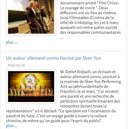
documentaire primé " Free China :
Le courage de croire ". Deux
diffusions ont eu lieu au cinéma
local Filmstaden (Cinéma de la
ville) de Linköping, les 5 et 6 mars,
auxquels ont entre autres assisté
des responsables communautaires
...
plus ...
Un auteur allemand connu fasciné par Shen Yun
2014-03-24
M. Detlef Alsbach, un écrivain et
auteur allemand connu, assistait à
la matinée de Shen Yun Performing
Arts au Jahrhunderthalle de
Francfort, le 16 mars. “J’ai ressenti
une pureté et une recherche de
perfection spirituelle émanant des
interprètes durant toute la
représentation." a-t-il déclaré. "Ce spectacle est l’incarnation du
passé et du futur. C’est un voyage guidé à travers la culture
chinoise, de même qu’un guide pour l’esprit du public".
plus ...