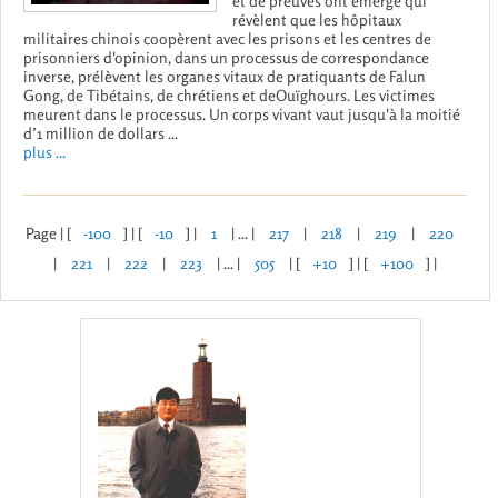
et de preuves ont émergé qui
révèlent que les hôpitaux
militaires chinois coopèrent avec les prisons et les centres de
prisonniers d'opinion, dans un processus de correspondance
inverse, prélèvent les organes vitaux de pratiquants de Falun
Gong, de Tibétains, de chrétiens et deOuïghours. Les victimes
meurent dans le processus. Un corps vivant vaut jusqu'à la moitié
d’1 million de dollars ...
plus ...
Page | [
-100
] | [
-10
] |
1
| ... |
217
|
218
|
219
|
220
|
221
|
222
|
223
| ... |
505
| [
+10
] | [
+100
] |