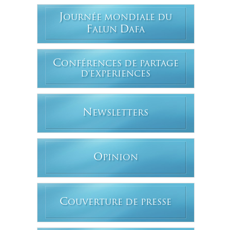
J
OURNÉE MONDIALE DU
F
D
ALUN
AFA
C
ONFÉRENCES DE PARTAGE
D'EXPERIENCES
N
EWSLETTERS
O
PINION
C
OUVERTURE DE PRESSE