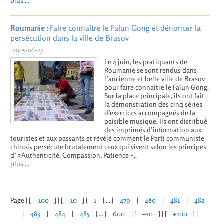
plus ...
Roumanie :
Faire connaître le Falun Gong et dénoncer la
persécution dans la ville de Brasov
2005-06-23
Le 4 juin, les pratiquants de
Roumanie se sont rendus dans
l’ancienne et belle ville de Brasov
pour faire connaître le Falun Gong.
Sur la place principale, ils ont fait
la démonstration des cinq séries
d’exercices accompagnés de la
paisible musique. Ils ont distribué
des imprimés d’information aux
touristes et aux passants et révélé comment le Parti communiste
chinois persécute brutalement ceux qui vivent selon les principes
d’ »Authenticité, Compassion, Patience »,.
plus ...
Page | [
-100
] | [
-10
] |
1
| ... |
479
|
480
|
481
|
482
|
483
|
484
|
485
| ... |
600
| [
+10
] | [
+100
] |