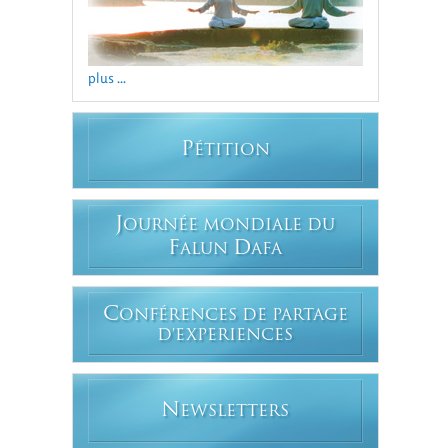
plus ...
P
ÉTITION
J
OURNÉE MONDIALE DU
F
D
ALUN
AFA
C
ONFÉRENCES DE PARTAGE
D'EXPERIENCES
N
EWSLETTERS