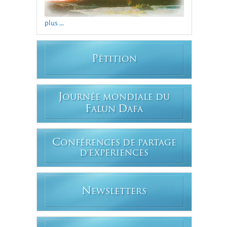
plus ...
P
ÉTITION
J
OURNÉE MONDIALE DU
F
D
ALUN
AFA
C
ONFÉRENCES DE PARTAGE
D'EXPERIENCES
N
EWSLETTERS