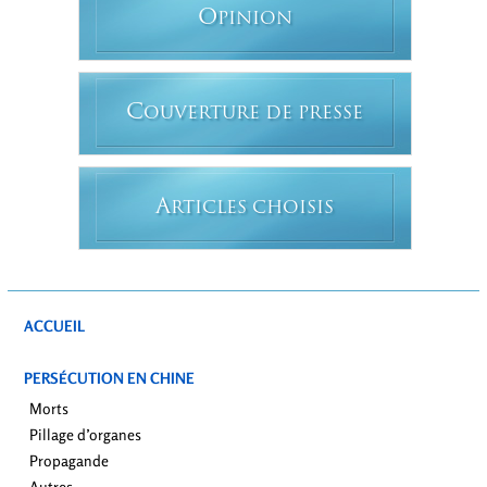
O
PINION
C
OUVERTURE DE PRESSE
A
RTICLES CHOISIS
ACCUEIL
PERSÉCUTION EN CHINE
Morts
Pillage d’organes
Propagande
Autres