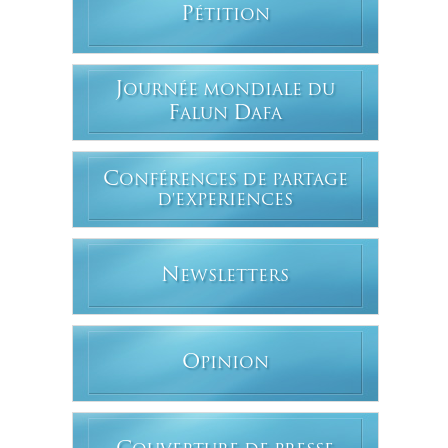
P
ÉTITION
J
OURNÉE MONDIALE DU
F
D
ALUN
AFA
C
ONFÉRENCES DE PARTAGE
D'EXPERIENCES
N
EWSLETTERS
O
PINION