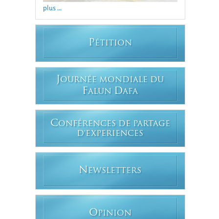
plus ...
P
ÉTITION
J
OURNÉE MONDIALE DU
F
D
ALUN
AFA
C
ONFÉRENCES DE PARTAGE
D'EXPERIENCES
N
EWSLETTERS
O
PINION