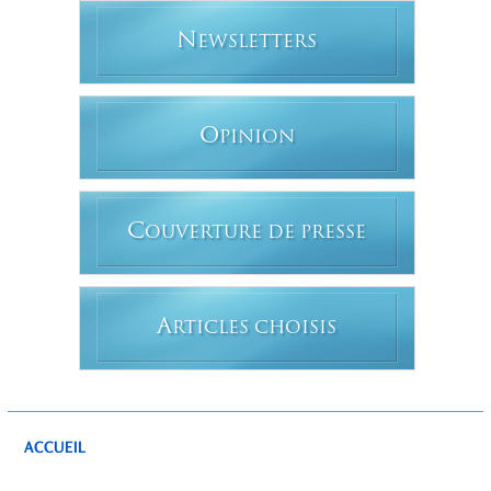
N
EWSLETTERS
O
PINION
C
OUVERTURE DE PRESSE
A
RTICLES CHOISIS
ACCUEIL