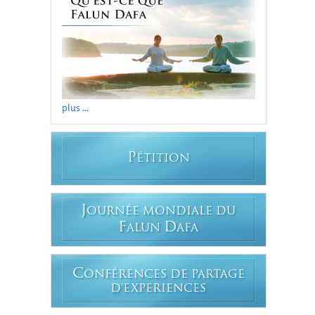
plus ...
P
ÉTITION
J
OURNÉE MONDIALE DU
F
D
ALUN
AFA
C
ONFÉRENCES DE PARTAGE
D'EXPERIENCES