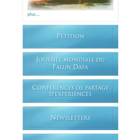
plus ...
P
ÉTITION
J
OURNÉE MONDIALE DU
F
D
ALUN
AFA
C
ONFÉRENCES DE PARTAGE
D'EXPERIENCES
N
EWSLETTERS