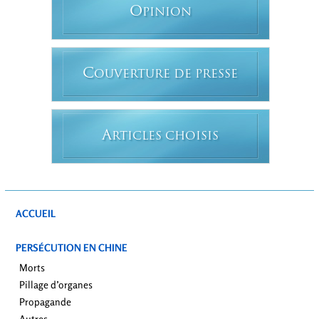
O
PINION
C
OUVERTURE DE PRESSE
A
RTICLES CHOISIS
ACCUEIL
PERSÉCUTION EN CHINE
Morts
Pillage d’organes
Propagande
Autres