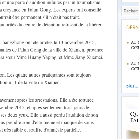
 et une perte d'audition induites par un traumatisme
 sa croyance en Falun Gong. Les experts ont conseillé
ait être permanent s’il n’était pas traité
torités du centre de détention refusent de la libérer.
DERN
hangzhong ont été arrêtés le 13 novembre 2015,
AU 
CŒU
quantes de Falun Gong de la ville de Xiamen, province
t sa sœur Mme Huang Yaping, et Mme Jiang Xuemei.
AU 
CŒU
on. Les quatre autres pratiquantes sont toujours
tion n °1 de la ville de Xiamen.
plus ...
vement après les arrestations. Elle a été torturée
ovembre 2015, et après seulement trois jours de
 ses deux yeux. Elle a aussi perdu l'audition de son
plus prendre soin d'elle-même et manque de soins
t très faible et souffre d'amnésie partielle.