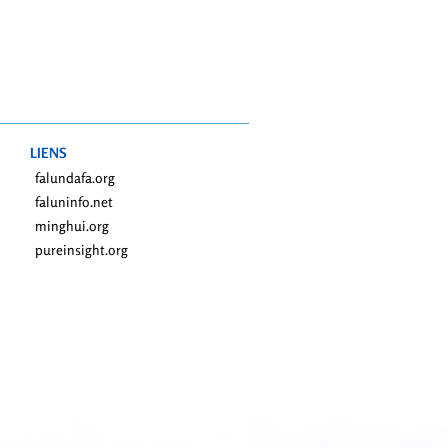
LIENS
falundafa.org
faluninfo.net
minghui.org
pureinsight.org