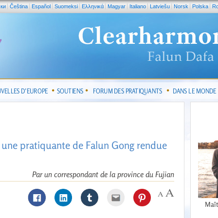
ски
Čeština
Español
Suomeksi
Ελληνικά
Magyar
Italiano
Latviešu
Norsk
Polska
R
VELLES D’EUROPE
SOUTIENS
FORUM DES PRATIQUANTS
DANS LE MONDE
er une pratiquante de Falun Gong rendue
Par un correspondant de la province du Fujian
Maît