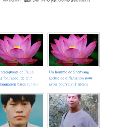
 leur contenu, mais veuillez ne pas omettre d'en citer la
 pratiquants de Falun
Un homme de Shenyang
g font appel de leur
accusé de diffamation pour
damnation basée sur des
avoir poursuivi l’ancien
sations fabriquées
dictateur chinois