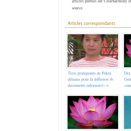
articles publiés sur Clearharmony et
source.
Articles correspondants
Trois pratiquants de Pékin
Dix
détenus pour la diffusion de
Gon
documents informatifs de
con
Falun Gong
accu