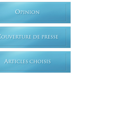
O
PINION
C
OUVERTURE DE PRESSE
A
RTICLES CHOISIS