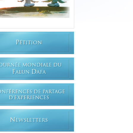
P
ÉTITION
OURNÉE MONDIALE DU
F
D
ALUN
AFA
ONFÉRENCES DE PARTAGE
D'EXPERIENCES
N
EWSLETTERS