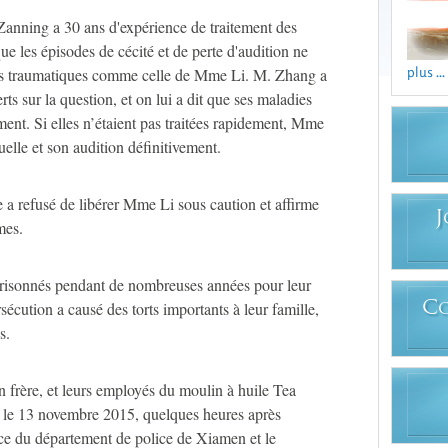
nning a 30 ans d'expérience de traitement des
que les épisodes de cécité et de perte d'audition ne
plus ...
ions traumatiques comme celle de Mme Li. M. Zhang a
ts sur la question, et on lui a dit que ses maladies
ment. Si elles n’étaient pas traitées rapidement, Mme
uelle et son audition définitivement.
re a refusé de libérer Mme Li sous caution et affirme
J
mes.
risonnés pendant de nombreuses années pour leur
cution a causé des torts importants à leur famille,
C
s.
 frère, et leurs employés du moulin à huile Tea
0 le 13 novembre 2015, quelques heures après
ice du département de police de Xiamen et le