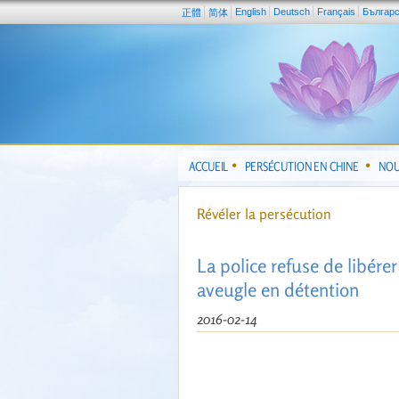
English
Deutsch
Français
Българ
正體
简体
ACCUEIL
PERSÉCUTION EN CHINE
NOU
Révéler la persécution
La police refuse de libér
aveugle en détention
2016-02-14