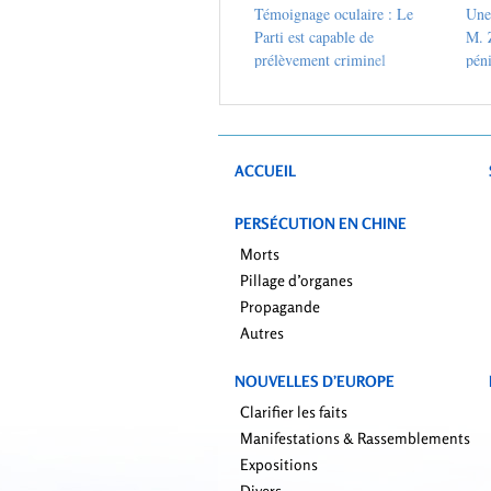
Témoignage oculaire : Le
Une 
Parti est capable de
M. Z
prélèvement criminel
péni
d’organes
mauv
men
ACCUEIL
PERSÉCUTION EN CHINE
Morts
Pillage d’organes
Propagande
Autres
NOUVELLES D’EUROPE
Clarifier les faits
Manifestations & Rassemblements
Expositions
Divers