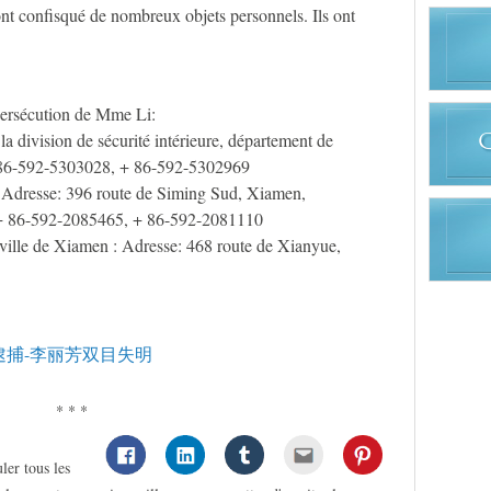
t confisqué de nombreux objets personnels. Ils ont
persécution de Mme Li:
division de sécurité intérieure, département de
+ 86-592-5303028, + 86-592-5302969
 Adresse: 396 route de Siming Sud, Xiamen,
 + 86-592-2085465, + 86-592-2081110
 ville de Xiamen : Adresse: 468 route de Xianyue,
捕-李丽芳双目失明
* * *
ler tous les