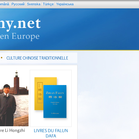
omână
Pусский
Svenska
Türkçe
Yкраїнська
CULTURE CHINOISE TRADITIONNELLE
re Li Hongzhi
LIVRES DU FALUN
DAFA