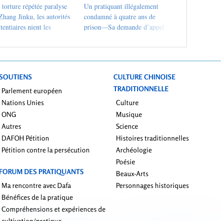
torture répétée paralyse
Un pratiquant illégalement
hang Jinku, les autorités
condamné à quatre ans de
tentiaires nient les
prison—Sa demande d’appel
ais traitements et
repoussée et rejetée
acent la famille
SOUTIENS
CULTURE CHINOISE
TRADITIONNELLE
Parlement européen
Nations Unies
Culture
ONG
Musique
Autres
Science
DAFOH Pétition
Histoires traditionnelles
Pétition contre la persécution
Archéologie
Poésie
FORUM DES PRATIQUANTS
Beaux-Arts
Ma rencontre avec Dafa
Personnages historiques
Bénéfices de la pratique
Compréhensions et expériences de
cultivation/pratique