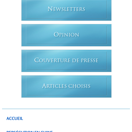
N
EWSLETTERS
O
PINION
C
OUVERTURE DE PRESSE
A
RTICLES CHOISIS
ACCUEIL