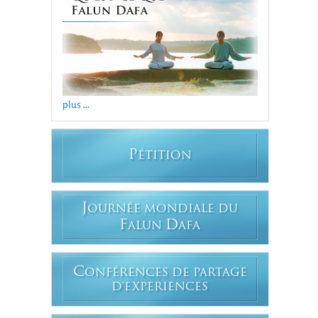
plus ...
P
ÉTITION
J
OURNÉE MONDIALE DU
F
D
ALUN
AFA
C
ONFÉRENCES DE PARTAGE
D'EXPERIENCES