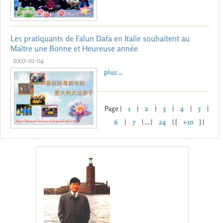
Les pratiquants de Falun Dafa en Italie souhaitent au
Maître une Bonne et Heureuse année
2007-01-04
plus ...
Page |
1
|
2
|
3
|
4
|
5
|
6
|
7
| ... |
24
| [
+10
] |