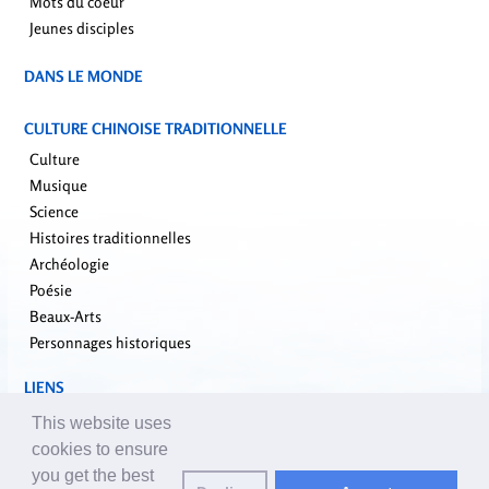
Mots du coeur
Jeunes disciples
DANS LE MONDE
CULTURE CHINOISE TRADITIONNELLE
Culture
Musique
Science
Histoires traditionnelles
Archéologie
Poésie
Beaux-Arts
Personnages historiques
LIENS
falundafa.org
This website uses
faluninfo.net
cookies to ensure
minghui.org
you get the best