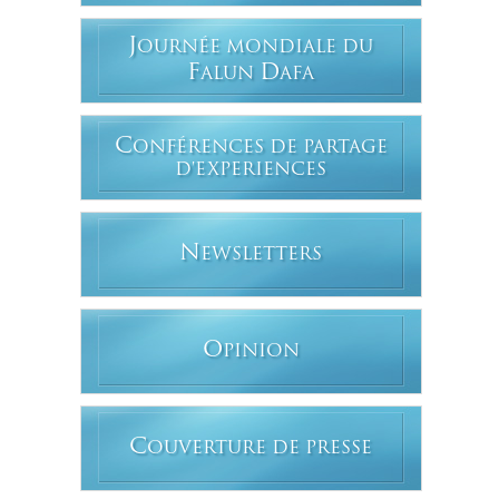
J
OURNÉE MONDIALE DU
F
D
ALUN
AFA
C
ONFÉRENCES DE PARTAGE
D'EXPERIENCES
N
EWSLETTERS
O
PINION
C
OUVERTURE DE PRESSE