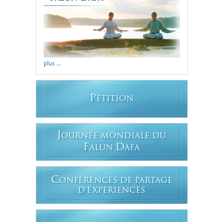
plus ...
P
ÉTITION
J
OURNÉE MONDIALE DU
F
D
ALUN
AFA
C
ONFÉRENCES DE PARTAGE
D'EXPERIENCES