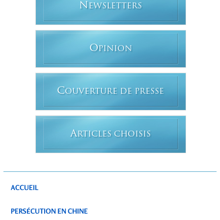
N
EWSLETTERS
O
PINION
C
OUVERTURE DE PRESSE
A
RTICLES CHOISIS
ACCUEIL
PERSÉCUTION EN CHINE