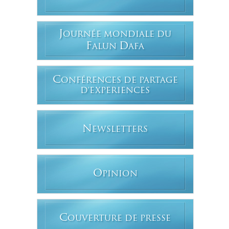
J
OURNÉE MONDIALE DU
F
D
ALUN
AFA
C
ONFÉRENCES DE PARTAGE
D'EXPERIENCES
N
EWSLETTERS
O
PINION
C
OUVERTURE DE PRESSE