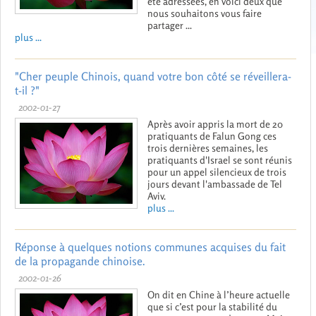
été adressées, en voici deux que
nous souhaitons vous faire
partager ...
plus ...
"Cher peuple Chinois, quand votre bon côté se réveillera-
t-il ?"
2002-01-27
Après avoir appris la mort de 20
pratiquants de Falun Gong ces
trois dernières semaines, les
pratiquants d'Israel se sont réunis
pour un appel silencieux de trois
jours devant l'ambassade de Tel
Aviv.
plus ...
Réponse à quelques notions communes acquises du fait
de la propagande chinoise.
2002-01-26
On dit en Chine à l’heure actuelle
que si c’est pour la stabilité du