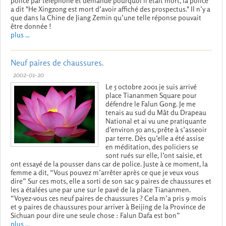
police par téléphone et demandé pourquoi il était mort, la police
a dit "He Xingzong est mort d’avoir affiché des prospectus." Il n’y a
que dans la Chine de Jiang Zemin qu’une telle réponse pouvait
être donnée !
plus ...
Neuf paires de chaussures.
2002-01-20
Le 5 octobre 2001 je suis arrivé
place Tiananmen Square pour
défendre le Falun Gong. Je me
tenais au sud du Mât du Drapeau
National et ai vu une pratiquante
d’environ 50 ans, prête à s’asseoir
par terre. Dès qu’elle a été assise
en méditation, des policiers se
sont rués sur elle, l’ont saisie, et
ont essayé de la pousser dans car de police. Juste à ce moment, la
femme a dit, “Vous pouvez m’arrêter après ce que je veux vous
dire” Sur ces mots, elle a sorti de son sac 9 paires de chaussures et
les a étalées une par une sur le pavé de la place Tiananmen.
“Voyez-vous ces neuf paires de chaussures ? Cela m’a pris 9 mois
et 9 paires de chaussures pour arriver à Beijing de la Province de
Sichuan pour dire une seule chose : Falun Dafa est bon”
plus ...