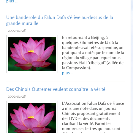
plus ...
Une banderole du Falun Dafa s’élève au-dessus de la
grande muraille
2002-01-28
En retournant à Beijing, à
quelques kilomètres de là où la
banderole avait été suspendue, un
pratiquant a noté que le nom de la
région du village par lequel nous
passions était "cibei gui" (vallée de
la Compassion).
plus ...
Des Chinois Outremer veulent connaître la vérité
2002-01-28
L’Association Falun Dafa de France
a mis une note dans un journal
Chinois proposant gratuitement
des DVD et des documents
clarifiant la vérité. Parmi les
nombreuses lettres qui nous ont