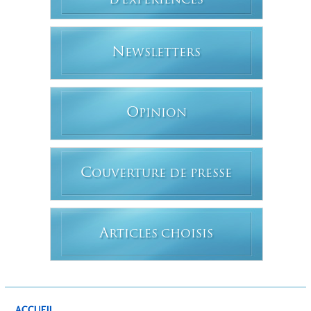
D'EXPERIENCES
N
EWSLETTERS
O
PINION
C
OUVERTURE DE PRESSE
A
RTICLES CHOISIS
ACCUEIL