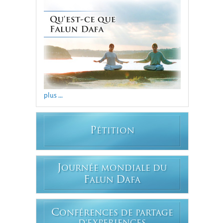
plus ...
P
ÉTITION
J
OURNÉE MONDIALE DU
F
D
ALUN
AFA
C
ONFÉRENCES DE PARTAGE