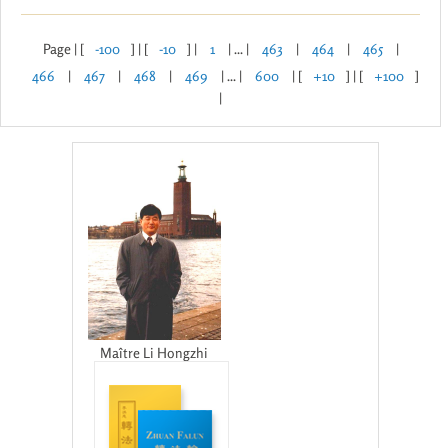
Page | [
-100
] | [
-10
] |
1
| ... |
463
|
464
|
465
|
466
|
467
|
468
|
469
| ... |
600
| [
+10
] | [
+100
]
|
Maître Li Hongzhi