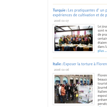
Turquie :
Les pratiquantes d' un 
expériences de cultivation et de 
2006-01-07
Le jou
sont r
de pra
certai
étaien
dans l
plus ...
Italie :
Exposer la torture à Flore
2006-01-06
Floren
beauco
touris
Journé
Italie
exposi
présen
perséc