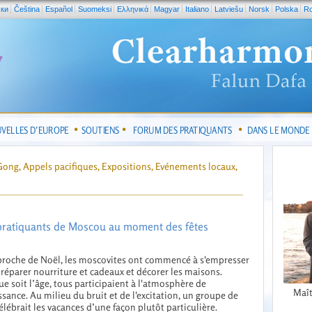
ски
Čeština
Español
Suomeksi
Ελληνικά
Magyar
Italiano
Latviešu
Norsk
Polska
R
VELLES D’EUROPE
SOUTIENS
FORUM DES PRATIQUANTS
DANS LE MONDE
 Gong, Appels pacifiques, Expositions, Evénements locaux,
pratiquants de Moscou au moment des fêtes
proche de Noël, les moscovites ont commencé à s'empresser
réparer nourriture et cadeaux et décorer les maisons.
e soit l’âge, tous participaient à l'atmosphère de
Maît
ssance. Au milieu du bruit et de l'excitation, un groupe de
élébrait les vacances d’une façon plutôt particulière.