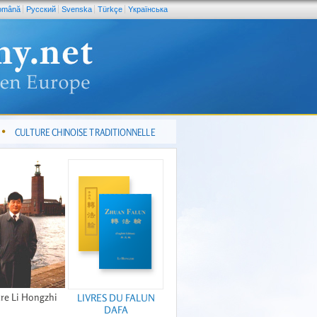
omână
Pусский
Svenska
Türkçe
Yкраїнська
CULTURE CHINOISE TRADITIONNELLE
re Li Hongzhi
LIVRES DU FALUN
DAFA