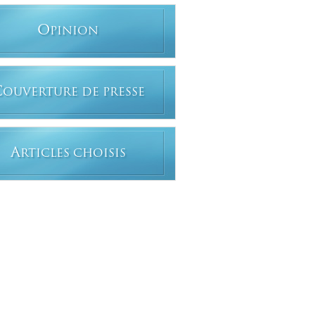
O
PINION
C
OUVERTURE DE PRESSE
A
RTICLES CHOISIS