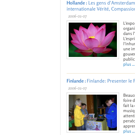
Hollande :
Les gens d'Amsterdam s
internationale Vérité, Compassio
2006-01-07
L'expo
organi
dans l
L'espr
l'inhu
une im
gouver
public 
plus ...
Finlande :
Finlande: Presenter le 
2006-01-07
Beauco
foire 
fait l
musiqu
attent
perséc
appren
plus ...