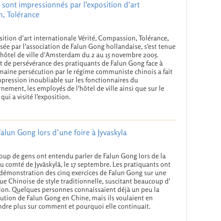
ont impressionnés par l'exposition d'art
n, Tolérance
sition d'art internationale Vérité, Compassion, Tolérance,
sée par l'association de Falun Gong hollandaise, s'est tenue
'hôtel de ville d'Amsterdam du 2 au 15 novembre 2005.
it de persévérance des pratiquants de Falun Gong face à
maine persécution par le régime communiste chinois a fait
pression inoubliable sur les fonctionnaires du
nement, les employés de l'hôtel de ville ainsi que sur le
qui a visité l'exposition.
Falun Gong lors d’une foire à Jyvaskyla
up de gens ont entendu parler de Falun Gong lors de la
du comté de Jyväskylä, le 17 septembre. Les pratiquants ont
a démonstration des cinq exercices de Falun Gong sur une
e Chinoise de style traditionnelle, suscitant beaucoup d'
ion. Quelques personnes connaissaient déjà un peu la
ution de Falun Gong en Chine, mais ils voulaient en
dre plus sur comment et pourquoi elle continuait.