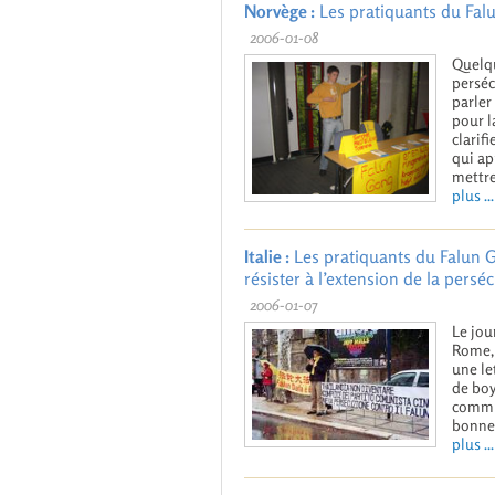
Norvège :
Les pratiquants du Falu
2006-01-08
Quelqu
perséc
parler
pour l
clarifi
qui ap
mettre
plus ...
Italie :
Les pratiquants du Falun
résister à l’extension de la pers
2006-01-07
Le jou
Rome, 
une le
de boy
commun
bonne 
plus ...