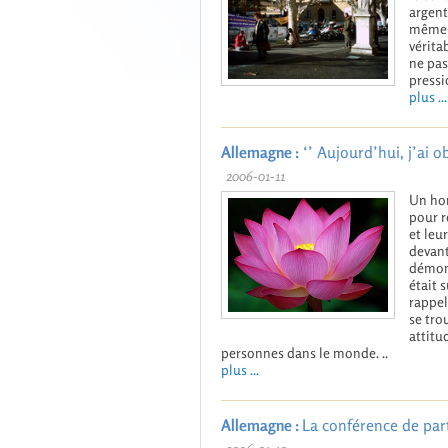
argent
même t
vérita
ne pas
pressi
plus ...
Allemagne :
‘’ Aujourd’hui, j’ai o
2006-01-11
Un hom
pour r
et leu
devant
démons
était s
rappel
se tro
attitu
personnes dans le monde. ..
plus ...
Allemagne :
La conférence de par