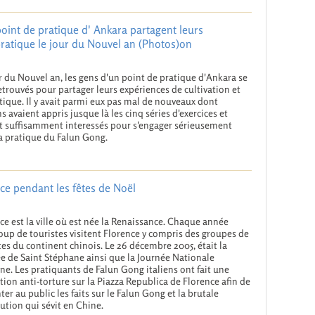
point de pratique d' Ankara partagent leurs
pratique le jour du Nouvel an (Photos)on
r du Nouvel an, les gens d'un point de pratique d'Ankara se
etrouvés pour partager leurs expériences de cultivation et
tique. Il y avait parmi eux pas mal de nouveaux dont
ns avaient appris jusque là les cinq séries d'exercices et
t suffisamment interessés pour s'engager sérieusement
a pratique du Falun Gong.
nce pendant les fêtes de Noël
ce est la ville où est née la Renaissance. Chaque année
up de touristes visitent Florence y compris des groupes de
tes du continent chinois. Le 26 décembre 2005, était la
e de Saint Stéphane ainsi que la Journée Nationale
nne. Les pratiquants de Falun Gong italiens ont fait une
tion anti-torture sur la Piazza Republica de Florence afin de
ter au public les faits sur le Falun Gong et la brutale
ution qui sévit en Chine.