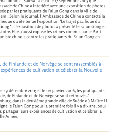
rnal finnois “Kaleva” a écrit le 17 septembre 2005 que
ssade de Chine a interféré avec une exposition de photos
sée par les pratiquants du Falun Gong dans la ville de
emi. Selon le journal, l’Ambassade de Chine a contacté la
thèque où été tenue l’exposition "Le trajet pacifique du
Gong ". L’exposition de photos a présenté le Falun Gong et
stoire. Elle a aussi exposé les crimes commis par le Parti
iste chinois contre les pratiquants du Falun Gong en
, de Finlande et de Norvège se sont rassemblés à
xpériences de cultivation et célébrer la Nouvelle
le 29 décembre 2005 et le 1er janvier 2006, les pratiquants
de, de Finlande et de Norvège se sont retrouvés à
burg, dans la deuxième grande ville de Suède où Maître Li
igné le Falun Gong pour la première fois il y a dix ans, pour
r, partager leurs expériences de cultivation et célébrer la
lle Année.