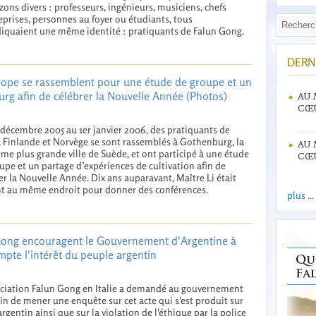
zons divers : professeurs, ingénieurs, musiciens, chefs
eprises, personnes au foyer ou étudiants, tous
iquaient une même identité : pratiquants de Falun Gong.
DERN
rope se rassemblent pour une étude de groupe et un
rg afin de célébrer la Nouvelle Année (Photos)
AU 
CŒU
décembre 2005 au 1er janvier 2006, des pratiquants de
 Finlande et Norvège se sont rassemblés à Gothenburg, la
AU 
me plus grande ville de Suède, et ont participé à une étude
CŒU
upe et un partage d’expériences de cultivation afin de
er la Nouvelle Année. Dix ans auparavant, Maître Li était
t au même endroit pour donner des conférences.
plus ...
Gong encouragent le Gouvernement d'Argentine à
mpte l'intérêt du peuple argentin
ciation Falun Gong en Italie a demandé au gouvernement
in de mener une enquête sur cet acte qui s'est produit sur
 argentin ainsi que sur la violation de l'éthique par la police