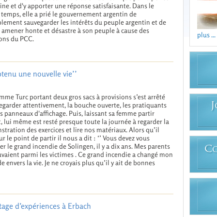
ine et d'y apporter une réponse satisfaisante. Dans le
emps, elle a prié le gouvernement argentin de
blement sauvegarder les intérêts du peuple argentin et de
 amener honte et désastre à son peuple à cause des
plus ...
ons du PCC.
btenu une nouvelle vie’’
me Turc portant deux gros sacs à provisions s’est arrêté
egarder attentivement, la bouche ouverte, les pratiquants
J
rs panneaux d'affichage. Puis, laissant sa femme partir
, lui même est resté presque toute la journée à regarder la
tration des exercices et lire nos matériaux. Alors qu’il
ur le point de partir il nous a dit : ‘’ Vous devez vous
er le grand incendie de Solingen, il y a dix ans. Mes parents
C
uvaient parmi les victimes . Ce grand incendie a changé mon
de envers la vie. Je ne croyais plus qu’il y ait de bonnes
tage d’expériences à Erbach