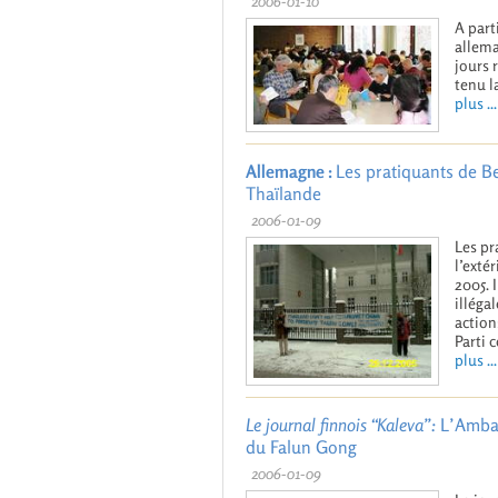
2006-01-10
A part
allema
jours 
tenu l
plus ...
Allemagne :
Les pratiquants de Be
Thaïlande
2006-01-09
Les pr
l’exté
2005. 
illéga
action
Parti 
plus ...
Le journal finnois “Kaleva”:
L’Ambas
du Falun Gong
2006-01-09