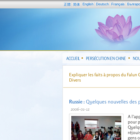
English
Deutsch
Français
Българ
正體
简体
ACCUEIL
PERSÉCUTION EN CHINE
NOU
Expliquer les faits à propos du Falun
Divers
Russie :
Quelques nouvelles des 
2006-01-12
A l'ap
pour p
Quelqu
réjoui
gens c