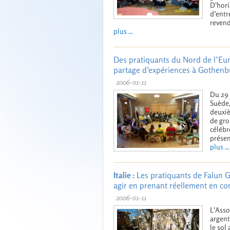
D'hori
d’entr
revend
plus ...
Des pratiquants du Nord de l’Eu
partage d’expériences à Gothenbu
2006-01-11
Du 29 
Suède,
deuxiè
de gro
célébr
présen
plus ...
Italie :
Les pratiquants de Falun 
agir en prenant réellement en co
2006-01-11
L'Asso
argent
le sol