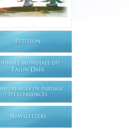
P
ÉTITION
OURNÉE MONDIALE DU
F
D
ALUN
AFA
ONFÉRENCES DE PARTAGE
D'EXPERIENCES
N
EWSLETTERS