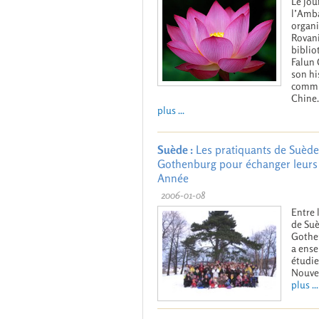
Le jou
l’Amba
organi
Rovani
biblio
Falun 
son hi
commun
Chine.
plus ...
Suède :
Les pratiquants de Suède
Gothenburg pour échanger leurs e
Année
2006-01-08
Entre 
de Suè
Gothen
a ense
étudie
Nouve
plus ...