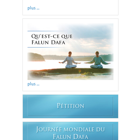
plus ...
plus ...
P
ÉTITION
J
OURNÉE MONDIALE DU
F
D
ALUN
AFA