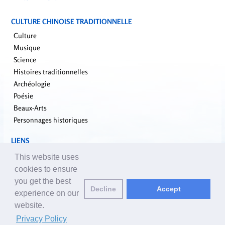
CULTURE CHINOISE TRADITIONNELLE
Culture
Musique
Science
Histoires traditionnelles
Archéologie
Poésie
Beaux-Arts
Personnages historiques
LIENS
falundafa.org
This website uses
faluninfo.net
cookies to ensure
minghui.org
you get the best
Decline
Accept
pureinsight.org
experience on our
website.
Email des éditeurs:
editor_fr@yuanming.net
| © 2001-2026 ClearHarmony.net |
Privacy Policy