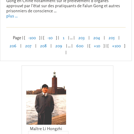
Gong en Chine notamment sur le prélèvement d’organes
approuvé par l’état sur des pratiquants de Falun Gong et autres
prisonniers de conscience ...
plus ...
Page | [
-100
] | [
-10
] |
1
| ... |
203
|
204
|
205
|
206
|
207
|
208
|
209
| ... |
600
| [
+10
] | [
+100
]
|
Maître Li Hongzhi