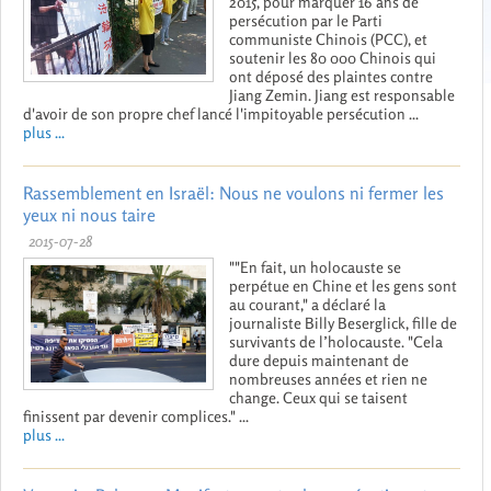
2015, pour marquer 16 ans de
persécution par le Parti
communiste Chinois (PCC), et
soutenir les 80 000 Chinois qui
ont déposé des plaintes contre
Jiang Zemin. Jiang est responsable
d'avoir de son propre chef lancé l'impitoyable persécution ...
plus ...
Rassemblement en Israël: Nous ne voulons ni fermer les
yeux ni nous taire
2015-07-28
""En fait, un holocauste se
perpétue en Chine et les gens sont
au courant," a déclaré la
journaliste Billy Beserglick, fille de
survivants de l’holocauste. "Cela
dure depuis maintenant de
nombreuses années et rien ne
change. Ceux qui se taisent
finissent par devenir complices." ...
plus ...