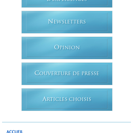
N
EWSLETTERS
O
PINION
C
OUVERTURE DE PRESSE
A
RTICLES CHOISIS
ACCUEIL