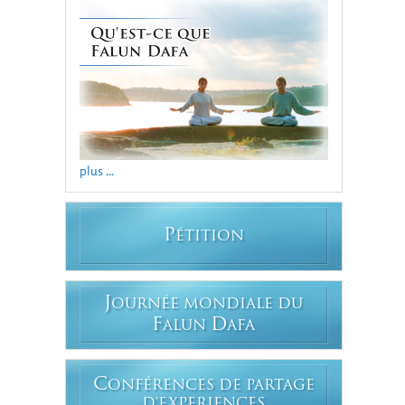
plus ...
P
ÉTITION
J
OURNÉE MONDIALE DU
F
D
ALUN
AFA
C
ONFÉRENCES DE PARTAGE
D'EXPERIENCES