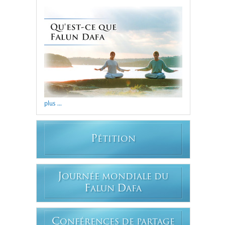
plus ...
P
ÉTITION
J
OURNÉE MONDIALE DU
F
D
ALUN
AFA
C
ONFÉRENCES DE PARTAGE