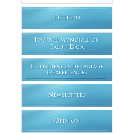
P
ÉTITION
J
OURNÉE MONDIALE DU
F
D
ALUN
AFA
C
ONFÉRENCES DE PARTAGE
D'EXPERIENCES
N
EWSLETTERS
O
PINION