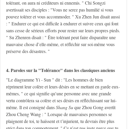
tolérant, on aura ni créditeurs ni ennemis. " Chi Songzi
avertissait ses disciples : "Vous ne serez pas humilié si vous
pouvez tolérer et vous accommoder. " Xu Zhen Jun disait aussi
: " Endurer ce qui est difficile à endurer et suivre ceux qui font
sans cesse de sérieux efforts pour rester sur leurs propres pieds.
" Su Zhenren disait : " Être tolérant peut faire disparaître une
mauvaise chose d’elle-même, et réfléchir sur soi-même vous
préserve des désastres. "
4. Paroles sur la "Tolérance" dans les classiques anciens
"Le diagramme Yi - Sun " dit : "Les hommes de bien
répriment leur colère et leurs désirs en se mettant en garde eux-
mêmes, " ce qui signifie qu’une personne avec une grande
vertu contrôlera sa colère et ses désirs en réfléchissant sur lui-
même. Il est consigné dans
Shang Su
que Zhou Gong avertît
Zhou Cheng Wang : " Lorsque de mauvaises personnes se
plaignent de toi, te haïssent et t’injurient, tu devrais être plus
strict dans ton comportement. " Ce n’est pas juste parce que tu