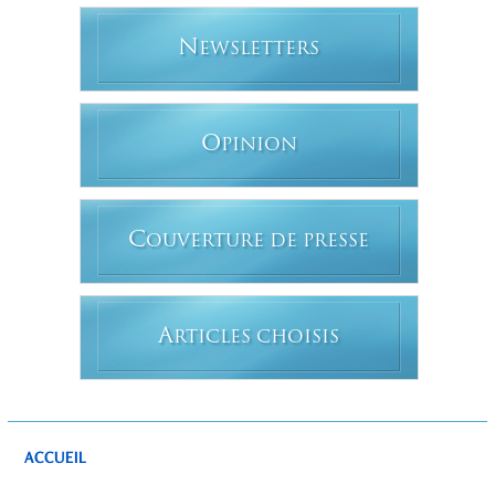
N
EWSLETTERS
O
PINION
C
OUVERTURE DE PRESSE
A
RTICLES CHOISIS
ACCUEIL