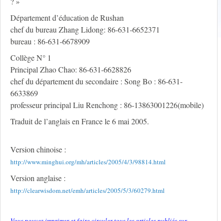
? »
Département d’éducation de Rushan
chef du bureau Zhang Lidong: 86-631-6652371
bureau : 86-631-6678909
Collège N° 1
Principal Zhao Chao: 86-631-6628826
chef du département du secondaire : Song Bo : 86-631-
6633869
professeur principal Liu Renchong : 86-13863001226(mobile)
Traduit de l’anglais en France le 6 mai 2005.
Version chinoise :
http://www.minghui.org/mh/articles/2005/4/3/98814.html
Version anglaise :
http://clearwisdom.net/emh/articles/2005/5/3/60279.html
Vous pouvez imprimer et faire circuler tous les articles publiés sur