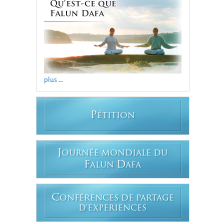
plus ...
P
ÉTITION
J
OURNÉE MONDIALE DU
F
D
ALUN
AFA
C
ONFÉRENCES DE PARTAGE
D'EXPERIENCES