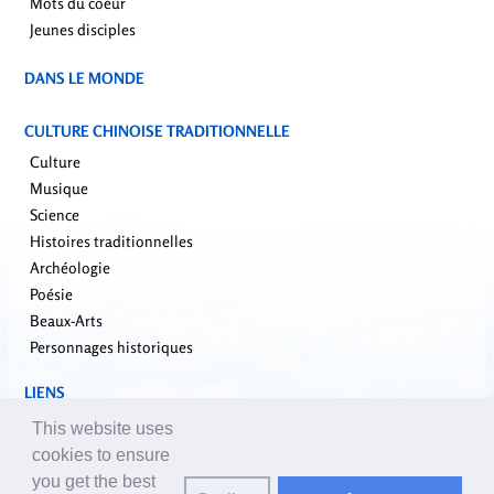
Mots du coeur
Jeunes disciples
DANS LE MONDE
CULTURE CHINOISE TRADITIONNELLE
Culture
Musique
Science
Histoires traditionnelles
Archéologie
Poésie
Beaux-Arts
Personnages historiques
LIENS
falundafa.org
This website uses
faluninfo.net
cookies to ensure
minghui.org
you get the best