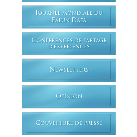
J
OURNÉE MONDIALE DU
F
D
ALUN
AFA
C
ONFÉRENCES DE PARTAGE
D'EXPERIENCES
N
EWSLETTERS
O
PINION
C
OUVERTURE DE PRESSE