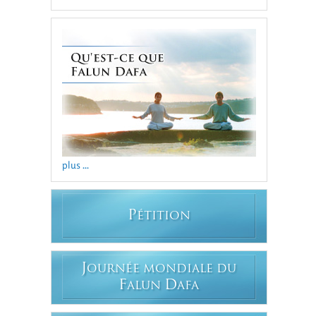
plus ...
P
ÉTITION
J
OURNÉE MONDIALE DU
F
D
ALUN
AFA