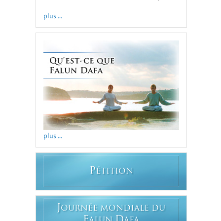
plus ...
plus ...
P
ÉTITION
J
OURNÉE MONDIALE DU
F
D
ALUN
AFA