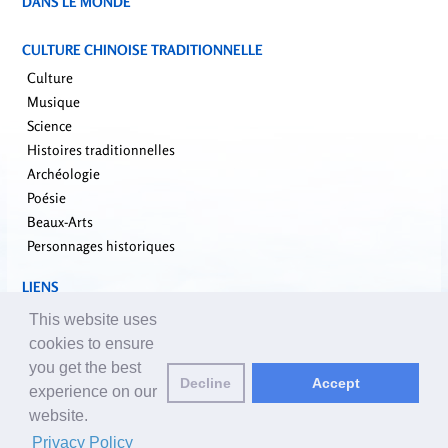
DANS LE MONDE
CULTURE CHINOISE TRADITIONNELLE
Culture
Musique
Science
Histoires traditionnelles
Archéologie
Poésie
Beaux-Arts
Personnages historiques
LIENS
falundafa.org
This website uses
faluninfo.net
cookies to ensure
minghui.org
you get the best
Decline
Accept
pureinsight.org
experience on our
website.
Email des éditeurs:
editor_fr@yuanming.net
| © 2001-2026 ClearHarmony.net |
Privacy Policy