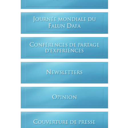
J
OURNÉE MONDIALE DU
F
D
ALUN
AFA
C
ONFÉRENCES DE PARTAGE
D'EXPERIENCES
N
EWSLETTERS
O
PINION
C
OUVERTURE DE PRESSE