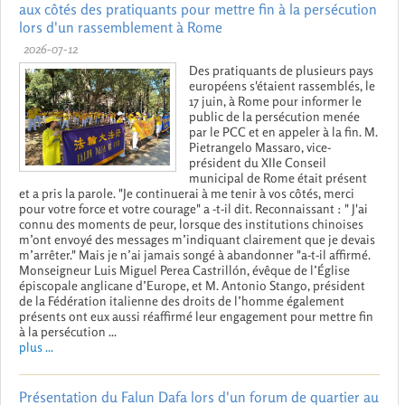
aux côtés des pratiquants pour mettre fin à la persécution
lors d'un rassemblement à Rome
2026-07-12
Des pratiquants de plusieurs pays
européens s'étaient rassemblés, le
17 juin, à Rome pour informer le
public de la persécution menée
par le PCC et en appeler à la fin. M.
Pietrangelo Massaro, vice-
président du XIIe Conseil
municipal de Rome était présent
et a pris la parole. "Je continuerai à me tenir à vos côtés, merci
pour votre force et votre courage" a -t-il dit. Reconnaissant : " J'ai
connu des moments de peur, lorsque des institutions chinoises
m’ont envoyé des messages m’indiquant clairement que je devais
m’arrêter." Mais je n’ai jamais songé à abandonner "a-t-il affirmé.
Monseigneur Luis Miguel Perea Castrillón, évêque de l’Église
épiscopale anglicane d’Europe, et M. Antonio Stango, président
de la Fédération italienne des droits de l’homme également
présents ont eux aussi réaffirmé leur engagement pour mettre fin
à la persécution ...
plus ...
Présentation du Falun Dafa lors d'un forum de quartier au