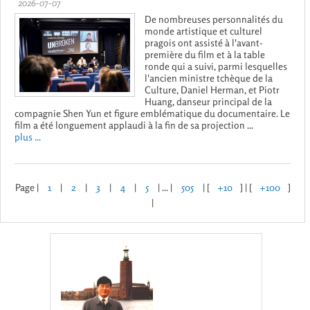
2026-07-07
De nombreuses personnalités du
monde artistique et culturel
pragois ont assisté à l'avant-
première du film et à la table
ronde qui a suivi, parmi lesquelles
l'ancien ministre tchèque de la
Culture, Daniel Herman, et Piotr
Huang, danseur principal de la
compagnie Shen Yun et figure emblématique du documentaire. Le
film a été longuement applaudi à la fin de sa projection ...
plus ...
Page |
1
|
2
|
3
|
4
|
5
| ... |
505
| [
+10
] | [
+100
]
|