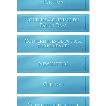
P
ÉTITION
J
OURNÉE MONDIALE DU
F
D
ALUN
AFA
C
ONFÉRENCES DE PARTAGE
D'EXPERIENCES
N
EWSLETTERS
O
PINION
C
OUVERTURE DE PRESSE